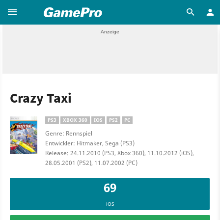
Crazy Taxi
PS3
XBOX 360
IOS
PS2
PC
Genre: Rennspiel
Entwickler: Hitmaker, Sega (PS3)
Release: 24.11.2010 (PS3, Xbox 360), 11.10.2012 (iOS),
28.05.2001 (PS2), 11.07.2002 (PC)
69
iOS