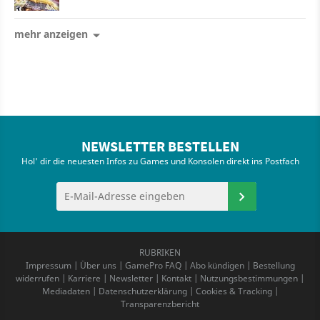
mehr anzeigen
NEWSLETTER BESTELLEN
Hol' dir die neuesten Infos zu Games und Konsolen direkt ins Postfach
RUBRIKEN
Impressum
|
Über uns
|
GamePro FAQ
|
Abo kündigen
|
Bestellung
widerrufen
|
Karriere
|
Newsletter
|
Kontakt
|
Nutzungsbestimmungen
|
Mediadaten
|
Datenschutzerklärung
|
Cookies & Tracking
|
Transparenzbericht