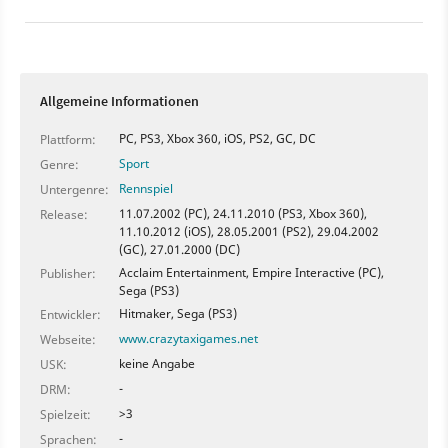
gibt einen kurzen Vorgeschmack.
Allgemeine Informationen
PC, PS3, Xbox 360, iOS, PS2, GC, DC
Plattform:
Sport
Genre:
Rennspiel
Untergenre:
11.07.2002 (PC), 24.11.2010 (PS3, Xbox 360),
Release:
11.10.2012 (iOS), 28.05.2001 (PS2), 29.04.2002
(GC), 27.01.2000 (DC)
Acclaim Entertainment, Empire Interactive (PC),
Publisher:
Sega (PS3)
Hitmaker, Sega (PS3)
Entwickler:
www.crazytaxigames.net
Webseite:
keine Angabe
USK:
-
DRM:
>3
Spielzeit:
-
Sprachen: