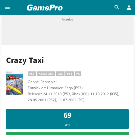
Crazy Taxi
PS3
XBOX 360
IOS
PS2
PC
Genre: Rennspiel
Entwickler: Hitmaker, Sega (PS3)
Release: 24.11.2010 (PS3, Xbox 360), 11.10.2012 (iOS),
28.05.2001 (PS2), 11.07.2002 (PC)
69
iOS