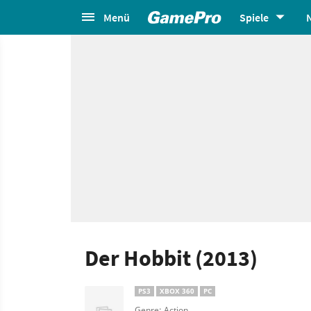
Menü
Spiele
Der Hobbit (2013)
PS3
XBOX 360
PC
Genre: Action