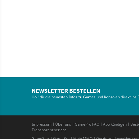
NEWSLETTER BESTELLEN
Hol' dir die neuesten Infos zu Games und Konsolen direkt ins 
Impressum
|
Über uns
|
GamePro FAQ
|
Abo kündigen
|
Best
Transparenzbericht
GameStar
|
GamePro
|
Mein MMO
|
GetHero
|
Jeuxvideo.co