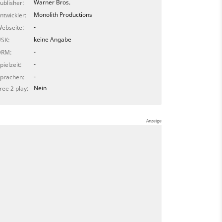
Warner Bros.
ublisher:
Monolith Productions
ntwickler:
-
ebseite:
keine Angabe
SK:
-
DRM:
-
pielzeit:
-
prachen:
Nein
ree 2 play: