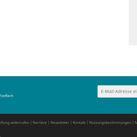
Postfach
ellung widerrufen
|
Karriere
|
Newsletter
|
Kontakt
|
Nutzungsbestimmungen
|
M
m