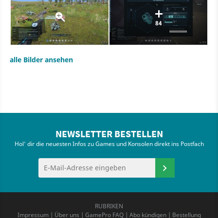
84
alle Bilder ansehen
NEWSLETTER BESTELLEN
Hol' dir die neuesten Infos zu Games und Konsolen direkt ins Postfach
RUBRIKEN
Impressum
|
Über uns
|
GamePro FAQ
|
Abo kündigen
|
Bestellung