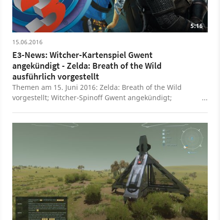
5:16
15.06.2016
E3-News: Witcher-Kartenspiel Gwent
angekündigt - Zelda: Breath of the Wild
ausführlich vorgestellt
Themen am 15. Juni 2016: Zelda: Breath of the Wild
vorgestellt; Witcher-Spinoff Gwent angekündigt;
Observer von den Layers of Fear-Machern; Dual Universe
als mögliche No-Man's-Sky-Konkurrenz; Serious Sam VR
& Killing Floor VR vorgestellt & das neue Spiel der Don't
Starve-Macher Oxygen not Included. Während der E3 in
Los Angeles berichtet Michael Obermeier in unserer E3-
News-Show täglich von Montag bis Freitag immer
mittags über die wichtigsten Spiele-Themen des Messe-
Tages.