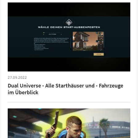
spannende Einzelspieler-Inhalte verdrängen, wie etwa
die einst geplanten Erweiterungen zu GTA 5. Und zum
anderen reißen Service-Game-Flops auch mal ihre
ganzen Studios mit in den Abgrund oder lassen nur
noch einen Schatten der früheren Teams erahnen. In
diesem Video werfen wir deswegen mal einen Blick auf
Live-Service-Games, die krachend gefloppt sind, ihre
Studios ruiniert haben oder einfach nicht mit den
großen Vorbildern mithalten konnten.
27.09.2022
Dual Universe - Alle Starthäuser und - Fahrzeuge
im Überblick