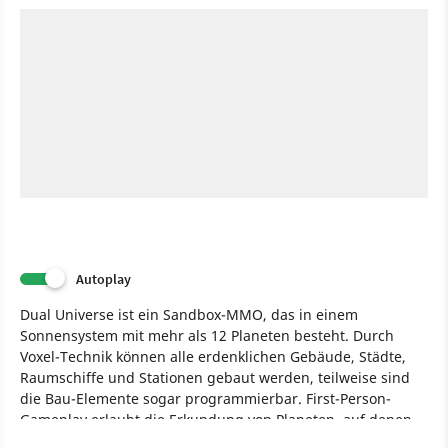
Autoplay
Dual Universe ist ein Sandbox-MMO, das in einem
Sonnensystem mit mehr als 12 Planeten besteht. Durch
Voxel-Technik können alle erdenklichen Gebäude, Städte,
Raumschiffe und Stationen gebaut werden, teilweise sind
die Bau-Elemente sogar programmierbar. First-Person-
Gameplay erlaubt die Erkundung von Planeten, auf denen
Spieler nahtlos vom Weltraum aus landen können. Dual