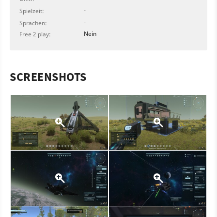
-
Spielzeit:
-
Sprachen:
Nein
Free 2 play:
SCREENSHOTS