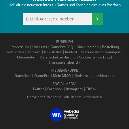
Hol' dir die neuesten Infos zu Games und Konsolen direkt ins Postfach
RUBRIKEN
Impressum
|
Über uns
|
GamePro FAQ
|
Abo kündigen
|
Bestellung
widerrufen
|
Karriere
|
Newsletter
|
Kontakt
|
Nutzungsbestimmungen
|
Mediadaten
|
Datenschutzerklärung
|
Cookies & Tracking
|
Transparenzbericht
MEDIENGRUPPE
GameStar
|
GamePro
|
Mein MMO
|
GetHero
|
Jeuxvideo.com
SOCIAL MEDIA
Twitter
|
Facebook
|
Instagram
|
TikTok
Copyright © Webedia - alle Rechte vorbehalten