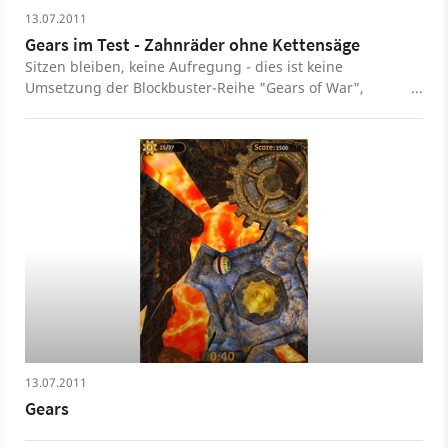
13.07.2011
Gears im Test - Zahnräder ohne Kettensäge
Sitzen bleiben, keine Aufregung - dies ist keine
Umsetzung der Blockbuster-Reihe "Gears of War",
sondern ein eigenständiges Geschicklichkeitsspiel. Wir
übernehmen -im wahrsten Sinn des Wortes - die Rolle
einer Murmel, die sich durch drei Welten hindurch
kämpfen muss. Ob sich dabei auch Spannung hat
finden lassen, verrät unser Test.
13.07.2011
Gears