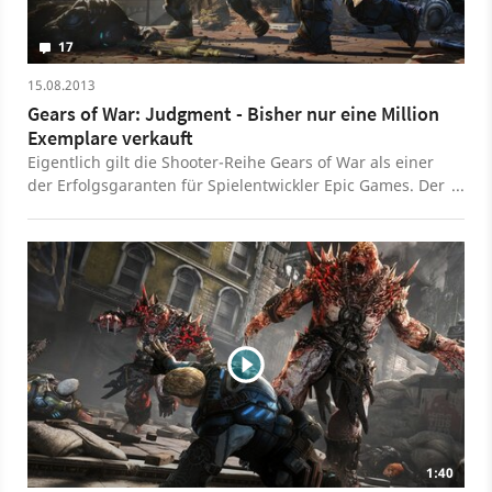
17
15.08.2013
Gears of War: Judgment - Bisher nur eine Million
Exemplare verkauft
Eigentlich gilt die Shooter-Reihe Gears of War als einer
der Erfolgsgaranten für Spielentwickler Epic Games. Der
letzte Ableger der Marke, Gears of War: Judgment,
bringt es jedoch nur auf eine Million verkaufe
Exemplare.
1:40