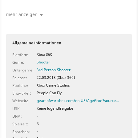
Redux für die PlayStation 4 in Arbeit ist. Das im Rahmen
der E3 aufgetauchte Logo war ein Fake.
mehr anzeigen
Allgemeine Informationen
Xbox 360
Plattform:
Shooter
Genre:
3rd-Person-Shooter
Untergenre:
22.03.2013 (Xbox 360)
Release:
Xbox Game Studios
Publisher:
People Can Fly
Entwickler:
gearsofwar.xbox.com/en-US/AgeGate?source…
Webseite:
Keine Jugendfreigabe
USK:
-
DRM:
6
Spielzeit:
-
Sprachen: