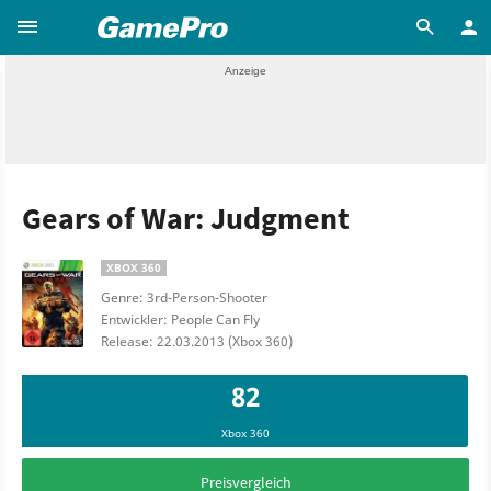
Gears of War: Judgment
XBOX 360
Genre: 3rd-Person-Shooter
Entwickler: People Can Fly
Release: 22.03.2013 (Xbox 360)
82
Xbox 360
Preisvergleich