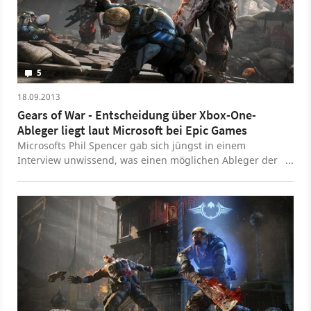
5
18.09.2013
Gears of War - Entscheidung über Xbox-One-
Ableger liegt laut Microsoft bei Epic Games
Microsofts Phil Spencer gab sich jüngst in einem
Interview unwissend, was einen möglichen Ableger der
Third-Person-Shooter-Reihe Gears of War für die Xbox
One betrifft. Lieber verwies er auf das verantwortliche
Entwicklerstudio Epic Games.