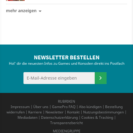
mehr anzeigen
NEWSLETTER BESTELLEN
Hol' dir die neuesten Infos zu Games und Konsolen direkt ins Postfach
RUBRIKEN
Impressum
|
Über uns
|
GamePro FAQ
|
Abo kündigen
|
Bestellung
widerrufen
|
Karriere
|
Newsletter
|
Kontakt
|
Nutzungsbestimmungen
|
Mediadaten
|
Datenschutzerklärung
|
Cookies & Tracking
|
Transparenzbericht
MEDIENGRUPPE