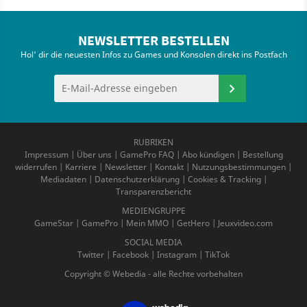
NEWSLETTER BESTELLEN
Hol' dir die neuesten Infos zu Games und Konsolen direkt ins Postfach
RUBRIKEN
Impressum
|
Über uns
|
GamePro FAQ
|
Abo kündigen
|
Bestellung
widerrufen
|
Karriere
|
Newsletter
|
Kontakt
|
Nutzungsbestimmungen
|
Mediadaten
|
Datenschutzerklärung
|
Cookies & Tracking
|
Transparenzbericht
MEDIENGRUPPE
GameStar
|
GamePro
|
Mein MMO
|
GetHero
|
Jeuxvideo.com
SOCIAL MEDIA
Twitter
|
Facebook
|
Instagram
|
TikTok
Copyright © Webedia - alle Rechte vorbehalten