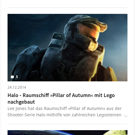
verkauft wurden. Seit dem Release von Halo: The Master
Chief Collection gab es einen großen Anstieg.
5
24.12.2014
Halo - Raumschiff »Pillar of Autumn« mit Lego
nachgebaut
Lee Jones hat das Raumschiff »Pillar of Autumn« aus der
Shooter-Serie Halo mithilfe von zahlreichen Legosteinen
nachgebaut. Das Modell ist über zwei Meter lang.