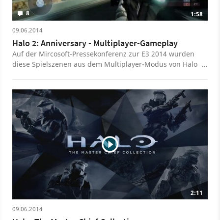
8
1:58
09.06.2014
Halo 2: Anniversary - Multiplayer-Gameplay
Auf der Mircosoft-Pressekonferenz zur E3 2014 wurden
diese Spielszenen aus dem Multiplayer-Modus von Halo
2 Anniversary gezeigt. Der Mitschnitt zeigt auch einen
Vergleich zur Original- und zur verbesserten Grafik. Halo
2 Anniversary ist Teil der Xbox-One-exklusiven Halo:
Master Chief Collection.
2:11
09.06.2014