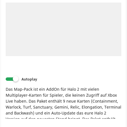
Autoplay
Das Map-Pack ist ein AddOn für Halo 2 mit vielen
Multiplayer-Karten für Spieler, die keinen Zugriff auf Xbox
Live haben. Das Paket enthält 9 neue Karten (Containment,
Warlock, Turf, Sanctuary, Gemini, Relic, Elongation, Terminal
and Backwash) und ein Auto-Update das eure Halo 2
Version auf den neuesten Stand bringt. Das Paket enthält
außerdem auch einen Film, der die Nebenereignisse