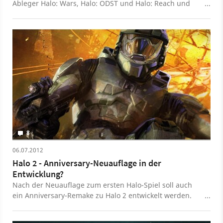
Ableger Halo: Wars, Halo: ODST und Halo: Reach und
das Halo-1-Remake Halo. Anniversary - Wir blicken in
unserem History-Video zurück auf die erfolgreiche Sci-Fi-
Saga.
8
06.07.2012
Halo 2 - Anniversary-Neuauflage in der
Entwicklung?
Nach der Neuauflage zum ersten Halo-Spiel soll auch
ein Anniversary-Remake zu Halo 2 entwickelt werden.
Dass will zumindest das Offizielle Xbox Magazin
gerüchteweise erfahren haben.