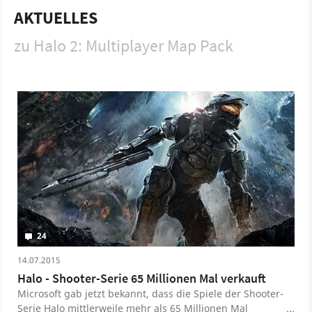
während der Old Mombasa Mission zeigt und eine Behind-
AKTUELLES
the-Scenes Dokumentation mit vielen Interviews.
zu Halo 2: Multiplayer Map Pack
Spiel
Xbox
Xbox
Action
Ego-Shooter
Xbox Game Studios
Bungie Studios
Halo 2: Multiplayer Map Pack
Shooter
24
14.07.2015
Halo - Shooter-Serie 65 Millionen Mal verkauft
Microsoft gab jetzt bekannt, dass die Spiele der Shooter-
Serie Halo mittlerweile mehr als 65 Millionen Mal