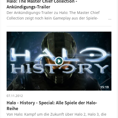
Halo: The Master Chief Collection -
Ankündigungs-Trailer
Der Ankündigungs-Trailer zu Halo: The Master Chief
Collection zeigt noch kein Gameplay aus der Spiele-
Sammlung aber eine Szene aus den überarbeiteten
Render-Sequenzen von Halo 2. Halo: The Master Chief
Collection enthällt alle Master-Chief-Halos bis Halo 4 und
erscheint exklusiv für die Xbox One. Dabei ist auch die
Anniversary-Edition von Halo 2.
15:19
07.11.2012
Halo - History - Special: Alle Spiele der Halo-
Reihe
Von Halo: Kampf um die Zukunft über Halo 2, Halo 3, die