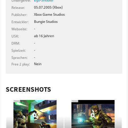
Ego-Shooter
Untergenre:
05.07.2005 (Xbox)
Release:
Xbox Game Studios
Publisher:
Bungie Studios
Entwickler:
-
Webseite:
ab 16 Jahren
USK:
-
DRM:
-
Spielzeit:
-
Sprachen:
Nein
Free 2 play:
SCREENSHOTS