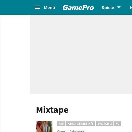
Menü
Spiele
Mixtape
PS5
XBOX SERIES X/S
SWITCH 2
PC
Genre: Adventure