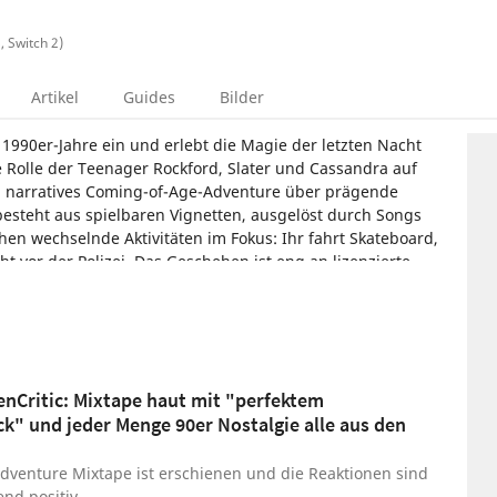
, Switch 2)
Artikel
Guides
Bilder
 1990er-Jahre ein und erlebt die Magie der letzten Nacht
e Rolle der Teenager Rockford, Slater und Cassandra auf
ein narratives Coming-of-Age-Adventure über prägende
steht aus spielbaren Vignetten, ausgelöst durch Songs
en wechselnde Aktivitäten im Fokus: Ihr fahrt Skateboard,
eht vor der Polizei. Das Geschehen ist eng an lizenzierte
ing Pumpkins geknüpft. Der visuelle Stil besticht durch
ne verträumte Collage wirkt.
enture
Beethoven and Dinosaur
Annapurna Interactive
enCritic: Mixtape haut mit "perfektem
k" und jeder Menge 90er Nostalgie alle aus den
Adventure Mixtape ist erschienen und die Reaktionen sind
nd positiv.