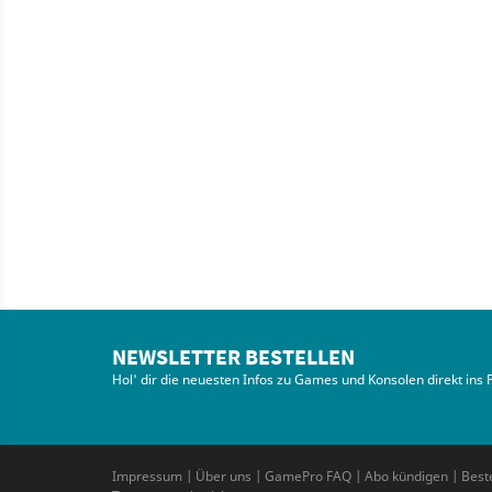
NEWSLETTER BESTELLEN
Hol' dir die neuesten Infos zu Games und Konsolen direkt ins 
Impressum
|
Über uns
|
GamePro FAQ
|
Abo kündigen
|
Best