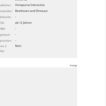
Annapurna Interactive
ublisher:
Beethoven and Dinosaur
ntwickler:
-
ebseite:
ab 12 Jahren
SK:
-
DRM:
-
pielzeit:
-
prachen:
Nein
ree 2
lay: