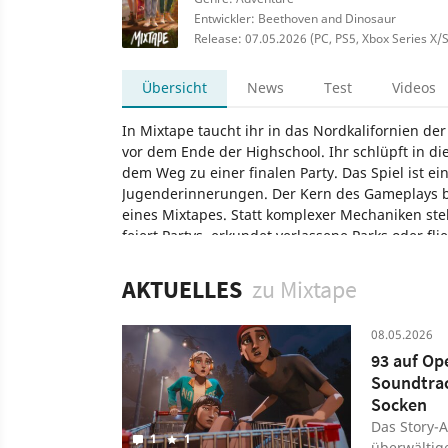
Entwickler: Beethoven and Dinosaur
Release: 07.05.2026 (PC, PS5, Xbox Series X/S
Übersicht
News
Test
Videos
In Mixtape taucht ihr in das Nordkalifornien der
vor dem Ende der Highschool. Ihr schlüpft in di
dem Weg zu einer finalen Party. Das Spiel ist 
Jugenderinnerungen. Der Kern des Gameplays be
eines Mixtapes. Statt komplexer Mechaniken steh
feiert Partys, erkundet verlassene Parks oder fli
Songs von Bands wie Joy Division oder The Smash
eine charmante Stop-Motion-Ästhetik, die wie ei
AKTUELLES
zu Mixtape
Mixtape
PC
Nintendo
PlayStation
Xbox
Adv
08.05.2026
PlayStation 5
93 auf Op
Soundtrac
Socken
Das Story-
1
1
überwältige