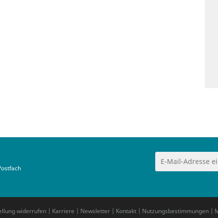
Postfach
ellung widerrufen
|
Karriere
|
Newsletter
|
Kontakt
|
Nutzungsbestimmungen
|
M