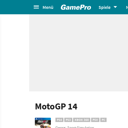
Menü
Spiele
MotoGP 14
PS4
PS3
XBOX 360
PSV
PC
Genre: Sport-Simulation