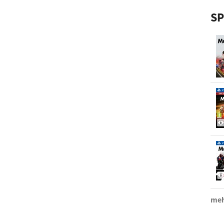
SP
meh