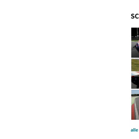
S
all