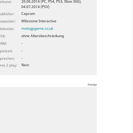
20.06.2014 (PC, PS4, PS3, Xbox 360),
elease:
04.07.2014 (PSV)
Capcom
ublisher:
Milestone Interactive
ntwickler:
motogpgame.co.uk
ebseite:
ohne Altersbeschränkung
SK:
-
DRM:
-
pielzeit:
-
prachen:
Nein
ree 2 play: