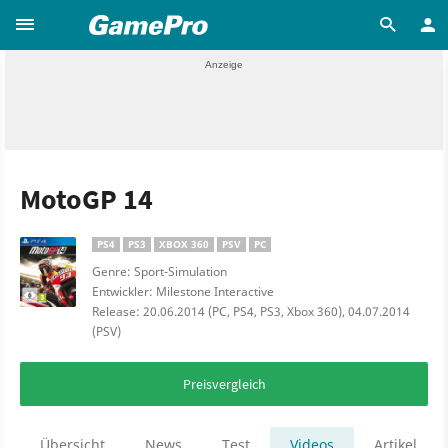
MotoGP 14
PS4
PS3
XBOX 360
PSV
PC
Genre: Sport-Simulation
Entwickler: Milestone Interactive
Release: 20.06.2014 (PC, PS4, PS3, Xbox 360), 04.07.2014
(PSV)
Preisvergleich
Übersicht
News
Test
Videos
Artikel