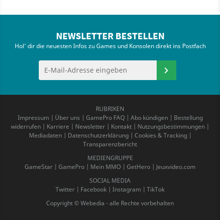
NEWSLETTER BESTELLEN
Hol' dir die neuesten Infos zu Games und Konsolen direkt ins Postfach
RUBRIKEN
Impressum
|
Über uns
|
GamePro FAQ
|
Abo kündigen
|
Bestellung
widerrufen
|
Karriere
|
Newsletter
|
Kontakt
|
Nutzungsbestimmungen
|
Mediadaten
|
Datenschutzerklärung
|
Cookies & Tracking
|
Transparenzbericht
MEDIENGRUPPE
GameStar
|
GamePro
|
Mein MMO
|
GetHero
|
Jeuxvideo.com
SOCIAL MEDIA
Twitter
|
Facebook
|
Instagram
|
TikTok
Copyright © Webedia - alle Rechte vorbehalten