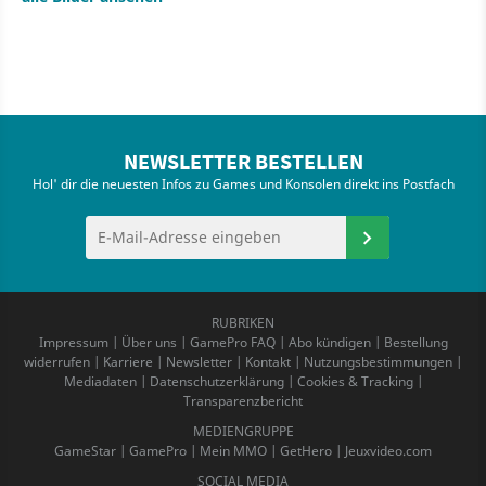
NEWSLETTER BESTELLEN
Hol' dir die neuesten Infos zu Games und Konsolen direkt ins Postfach
RUBRIKEN
Impressum
|
Über uns
|
GamePro FAQ
|
Abo kündigen
|
Bestellung
widerrufen
|
Karriere
|
Newsletter
|
Kontakt
|
Nutzungsbestimmungen
|
Mediadaten
|
Datenschutzerklärung
|
Cookies & Tracking
|
Transparenzbericht
MEDIENGRUPPE
GameStar
|
GamePro
|
Mein MMO
|
GetHero
|
Jeuxvideo.com
SOCIAL MEDIA