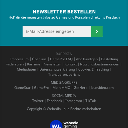
NEWSLETTER BESTELLEN
Hol' dir die neuesten Infos zu Games und Konsolen direkt ins Postfach
RUBRIKEN
Impressum
|
Über uns
|
GamePro FAQ
|
Abo kündigen
|
Bestellung
widerrufen
|
Karriere
|
Newsletter
|
Kontakt
|
Nutzungsbestimmungen
|
Mediadaten
|
Datenschutzerklärung
|
Cookies & Tracking
|
Transparenzbericht
MEDIENGRUPPE
GameStar
|
GamePro
|
Mein MMO
|
GetHero
|
Jeuxvideo.com
SOCIAL MEDIA
Twitter
|
Facebook
|
Instagram
|
TikTok
Copyright © Webedia - alle Rechte vorbehalten