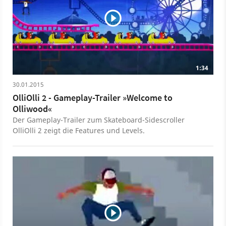
1:34
30.01.2015
OlliOlli 2 - Gameplay-Trailer »Welcome to
Olliwood«
Der Gameplay-Trailer zum Skateboard-Sidescroller
OlliOlli 2 zeigt die Features und Levels.