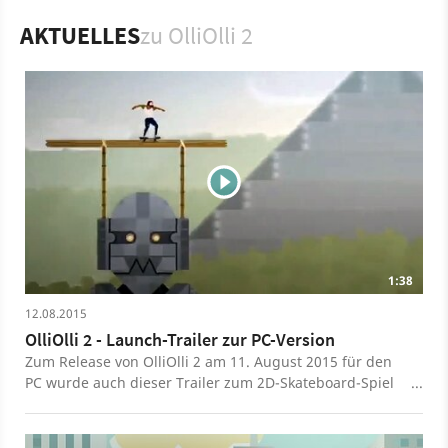
lassen sich aber auch bewährte Spielmodi wie Daily Grind,
AKTUELLES
zu OlliOlli 2
Spots Mode und RAD Mode ansteuern.
Spiel
PC
PlayStation 4
PS Vita
PlayStation
Sport
Trendsport
Roll7
OlliOlli 2
1:38
12.08.2015
OlliOlli 2 - Launch-Trailer zur PC-Version
Zum Release von OlliOlli 2 am 11. August 2015 für den
PC wurde auch dieser Trailer zum 2D-Skateboard-Spiel
veröffentlicht.