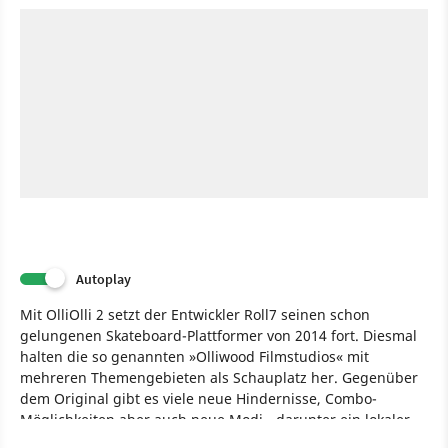
Autoplay
Mit OlliOlli 2 setzt der Entwickler Roll7 seinen schon
gelungenen Skateboard-Plattformer von 2014 fort. Diesmal
halten die so genannten »Olliwood Filmstudios« mit
mehreren Themengebieten als Schauplatz her. Gegenüber
dem Original gibt es viele neue Hindernisse, Combo-
Möglichkeiten aber auch neue Modi - darunter ein lokaler
Splitscreen-Mulitplayer-Modus für bis zu vier Spieler. Es