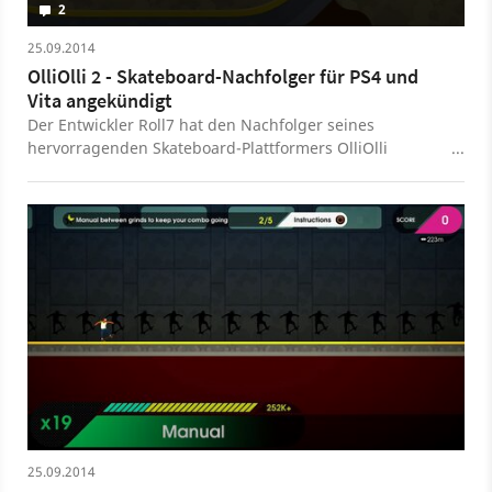
2
25.09.2014
OlliOlli 2 - Skateboard-Nachfolger für PS4 und
Vita angekündigt
Der Entwickler Roll7 hat den Nachfolger seines
hervorragenden Skateboard-Plattformers OlliOlli
angekündigt, der 2015 für die PlayStation 4 und die PS
Vita erscheinen soll. Darin gibt es viele neue Inhalte und
Features wie etwa einen Splitscreen-Modus.
25.09.2014