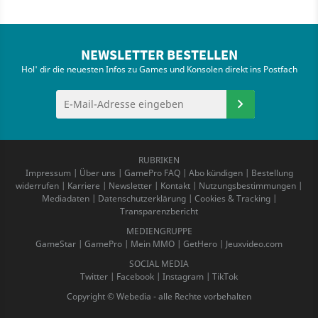
NEWSLETTER BESTELLEN
Hol' dir die neuesten Infos zu Games und Konsolen direkt ins Postfach
RUBRIKEN
Impressum
|
Über uns
|
GamePro FAQ
|
Abo kündigen
|
Bestellung
widerrufen
|
Karriere
|
Newsletter
|
Kontakt
|
Nutzungsbestimmungen
|
Mediadaten
|
Datenschutzerklärung
|
Cookies & Tracking
|
Transparenzbericht
MEDIENGRUPPE
GameStar
|
GamePro
|
Mein MMO
|
GetHero
|
Jeuxvideo.com
SOCIAL MEDIA
Twitter
|
Facebook
|
Instagram
|
TikTok
Copyright © Webedia - alle Rechte vorbehalten