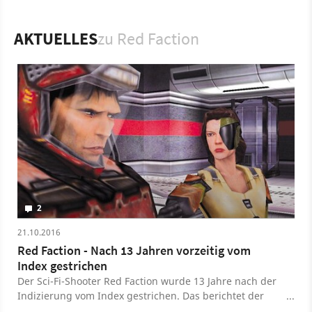
könnt ihr Löcher in Wände ballern oder ganze Räume
zerstören.
AKTUELLES
zu Red Faction
Spiel
N-Gage
PC
PlayStation 2
PlayStation 4
Mobile
PlayStation
Action
THQ Entertainment
2
21.10.2016
Red Faction - Nach 13 Jahren vorzeitig vom
Index gestrichen
Der Sci-Fi-Shooter Red Faction wurde 13 Jahre nach der
Indizierung vom Index gestrichen. Das berichtet der
Publisher THQ Nordic.