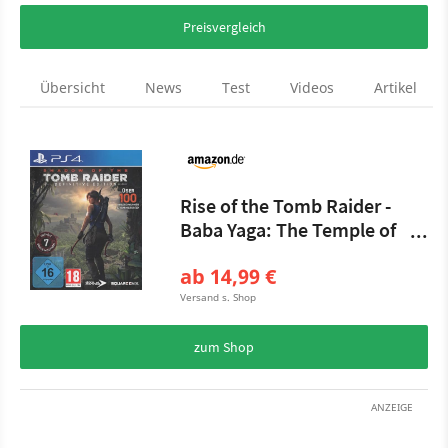
Preisvergleich
Übersicht
News
Test
Videos
Artikel
Rise of the Tomb Raider -
Baba Yaga: The Temple of
the Witch
ab 14,99 €
Versand s. Shop
zum Shop
ANZEIGE