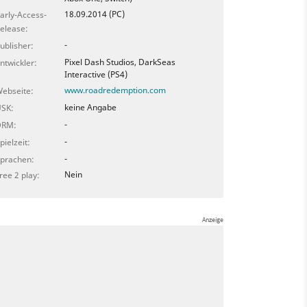
18.09.2014 (PC)
arly-Access-
elease:
-
ublisher:
Pixel Dash Studios, DarkSeas
ntwickler:
Interactive (PS4)
www.roadredemption.com
ebseite:
keine Angabe
SK:
-
DRM:
-
pielzeit:
-
prachen:
Nein
ree 2 play: