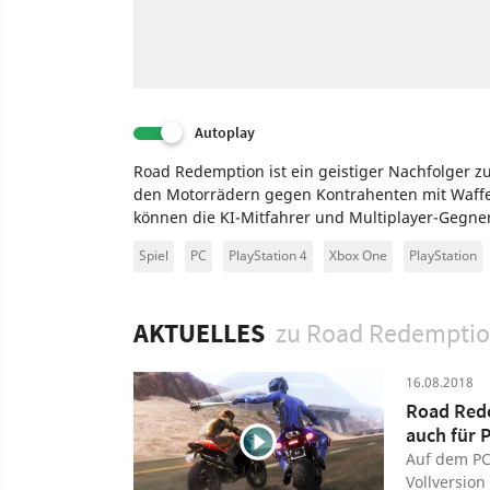
Autoplay
Road Redemption ist ein geistiger Nachfolger z
den Motorrädern gegen Kontrahenten mit Waffe
können die KI-Mitfahrer und Multiplayer-Gegne
Spiel
PC
PlayStation 4
Xbox One
PlayStation
AKTUELLES
zu Road Redempti
16.08.2018
Road Rede
auch für 
Auf dem PC
Vollversion