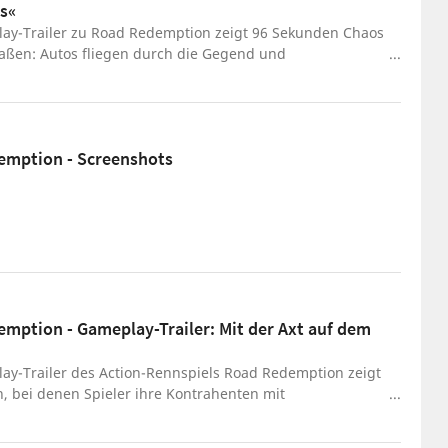
s«
ay-Trailer zu Road Redemption zeigt 96 Sekunden Chaos
raßen: Autos fliegen durch die Gegend und
hrer prügeln sich mit Waffen.
emption - Screenshots
mption - Gameplay-Trailer: Mit der Axt auf dem
ay-Trailer des Action-Rennspiels Road Redemption zeigt
, bei denen Spieler ihre Kontrahenten mit
nen Rohren, Äxten und anderen Waffen vom Motorrad