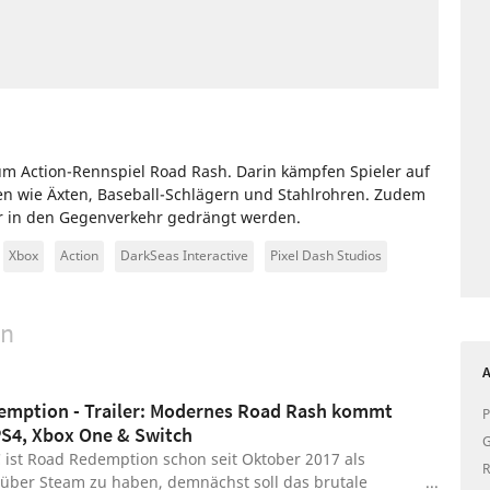
um Action-Rennspiel Road Rash. Darin kämpfen Spieler auf
n wie Äxten, Baseball-Schlägern und Stahlrohren. Zudem
r in den Gegenverkehr gedrängt werden.
Xbox
Action
DarkSeas Interactive
Pixel Dash Studios
on
A
mption - Trailer: Modernes Road Rash kommt
P
PS4, Xbox One & Switch
G
 ist Road Redemption schon seit Oktober 2017 als
R
 über Steam zu haben, demnächst soll das brutale