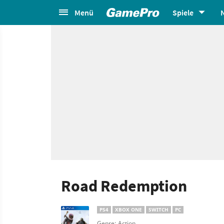
Menü
Spiele
Road Redemption
PS4
XBOX ONE
SWITCH
PC
Genre: Action