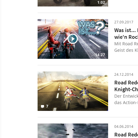
1:02
Motorrad-R
kommen. Ei
Interactive
27.09.2017
Road Redem
Was ist..
Action-Renn
wie'n Roc
Fahren mit
einzuschla
Mit Road Re
Multiplayer
Geist des K
14:27
Version vo
nicht nur e
Ingame-Tra
Arcade-Mot
Road Redem
von Road R
24.12.2014
angesehen. 
Chaos auf d
Road Rede
ausprobiert
Obermeier 
entwickelt.
Knight-Ch
Missionsst
Version, w
Der Entwick
sich mit de
das Action
7
Redemption 
es einen Tr
Vollversion
04.06.2014
Road Rede