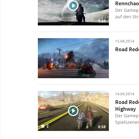
Rennchao
Der Gamepl
auf den St
1:41
Motorradfa
15.04.2014
Road Red
14.04.2014
Road Rede
Highway
Der Gamepl
Spielszenen
2
0:58
abgebroche
holen.