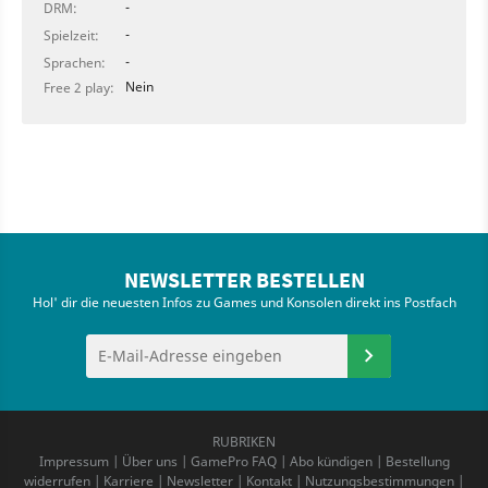
-
DRM:
-
Spielzeit:
-
Sprachen:
Nein
Free 2 play:
NEWSLETTER BESTELLEN
Hol' dir die neuesten Infos zu Games und Konsolen direkt ins Postfach
RUBRIKEN
Impressum
|
Über uns
|
GamePro FAQ
|
Abo kündigen
|
Bestellung
widerrufen
|
Karriere
|
Newsletter
|
Kontakt
|
Nutzungsbestimmungen
|