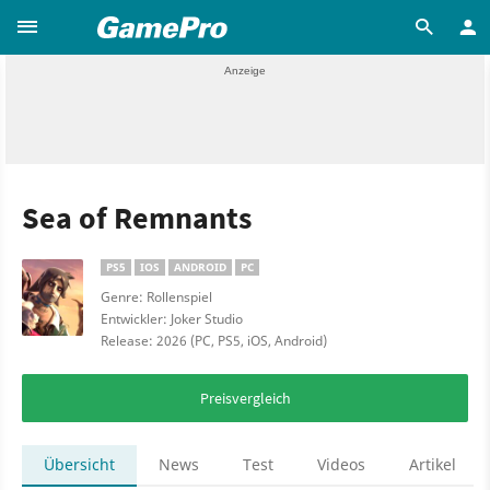
Sea of Remnants
PS5
IOS
ANDROID
PC
Genre: Rollenspiel
Entwickler: Joker Studio
Release: 2026 (PC, PS5, iOS, Android)
Preisvergleich
Übersicht
News
Test
Videos
Artikel