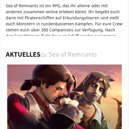
Sea of Remnants ist ein RPG, das ihr alleine oder mit
anderen zusammen online erleben könnt. Ihr begebt euch
darin mit Piratenschiffen auf Erkundungstouren und stellt
euch Monstern in rundenbasierten Kämpfen. Für eure Crew
stehen euch über 300 Companions zur Verfügung. Nach
den Expeditionen flickt ihr euer Schiff wieder zusammen,
kauft neue Teile und Kanonen. Das Spiel erscheint als Free-
to-Play-Titel und kommt mit einer Open World und
AKTUELLES
zu Sea of Remnants
dynamischem Wetter.
Spiel
Android
Apple iOS
Mobile
PlayStation
Rollenspiel
PlayStation 5
NetEase
Sea of Remnants