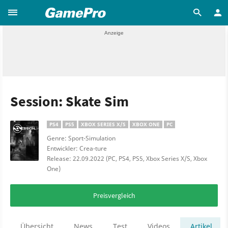
Session: Skate Sim
PS4
PS5
XBOX SERIES X/S
XBOX ONE
PC
Genre: Sport-Simulation
Entwickler: Crea-ture
Release: 22.09.2022 (PC, PS4, PS5, Xbox Series X/S, Xbox
One)
Preisvergleich
Übersicht
News
Test
Videos
Artikel