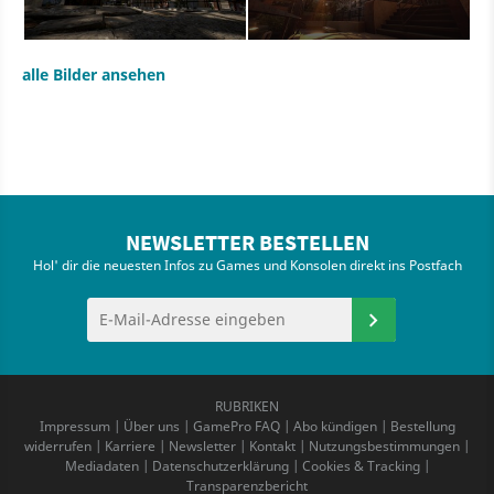
alle Bilder ansehen
NEWSLETTER BESTELLEN
Hol' dir die neuesten Infos zu Games und Konsolen direkt ins Postfach
RUBRIKEN
Impressum
|
Über uns
|
GamePro FAQ
|
Abo kündigen
|
Bestellung
widerrufen
|
Karriere
|
Newsletter
|
Kontakt
|
Nutzungsbestimmungen
|
Mediadaten
|
Datenschutzerklärung
|
Cookies & Tracking
|
Transparenzbericht