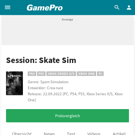
Session: Skate Sim
PS4
PS5
XBOX SERIES X/S
XBOX ONE
PC
Genre: Sport-Simulation
Entwickler: Crea-ture
Release: 22.09.2022 (PC, PS4, PS5, Xbox Series X/S, Xbox
One)
Preisvergleich
Übersicht
News
Test
Videos
Artikel