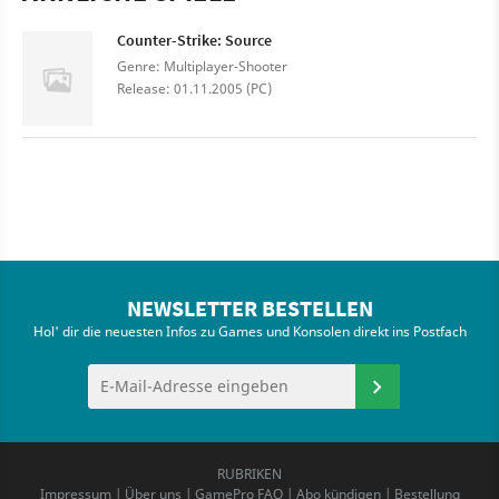
Counter-Strike: Source
Genre: Multiplayer-Shooter
Release: 01.11.2005 (PC)
NEWSLETTER BESTELLEN
Hol' dir die neuesten Infos zu Games und Konsolen direkt ins Postfach
RUBRIKEN
Impressum
|
Über uns
|
GamePro FAQ
|
Abo kündigen
|
Bestellung