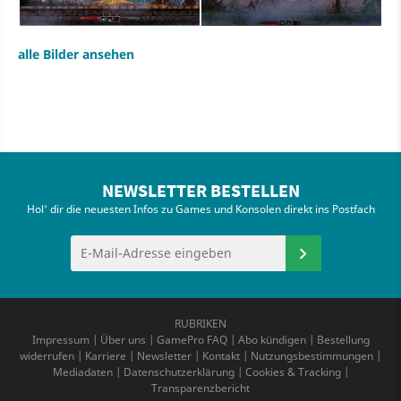
alle Bilder ansehen
NEWSLETTER BESTELLEN
Hol' dir die neuesten Infos zu Games und Konsolen direkt ins Postfach
RUBRIKEN
Impressum
|
Über uns
|
GamePro FAQ
|
Abo kündigen
|
Bestellung
widerrufen
|
Karriere
|
Newsletter
|
Kontakt
|
Nutzungsbestimmungen
|
Mediadaten
|
Datenschutzerklärung
|
Cookies & Tracking
|
Transparenzbericht