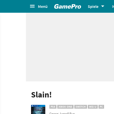
Menü
Spiele
Slain!
PS4
XBOX ONE
SWITCH
WII U
PC
Genre: Jump&Run