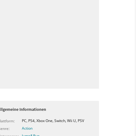
llgemeine Informationen
PC, PS4, Xbox One, Switch, Wii U, PSV
lattform:
Action
enre:
Jump&Run