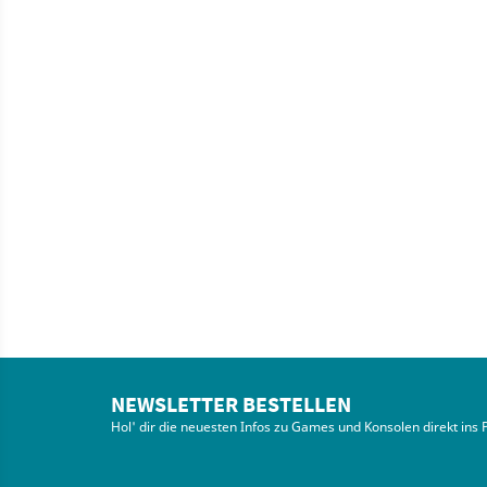
NEWSLETTER BESTELLEN
Hol' dir die neuesten Infos zu Games und Konsolen direkt ins 