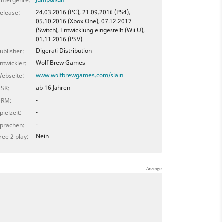
ntergenre:
24.03.2016 (PC), 21.09.2016 (PS4),
elease:
05.10.2016 (Xbox One), 07.12.2017
(Switch), Entwicklung eingestellt (Wii U),
01.11.2016 (PSV)
Digerati Distribution
ublisher:
Wolf Brew Games
ntwickler:
www.wolfbrewgames.com/slain
ebseite:
ab 16 Jahren
SK:
-
DRM:
-
pielzeit:
-
prachen:
Nein
ree 2 play: