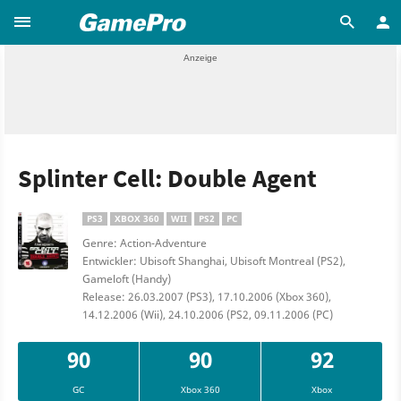
Splinter Cell: Double Agent
PS3
XBOX 360
WII
PS2
PC
Genre: Action-Adventure
Entwickler: Ubisoft Shanghai, Ubisoft Montreal (PS2),
Gameloft (Handy)
Release: 26.03.2007 (PS3), 17.10.2006 (Xbox 360),
14.12.2006 (Wii), 24.10.2006 (PS2, 09.11.2006 (PC)
90
90
92
GC
Xbox 360
Xbox