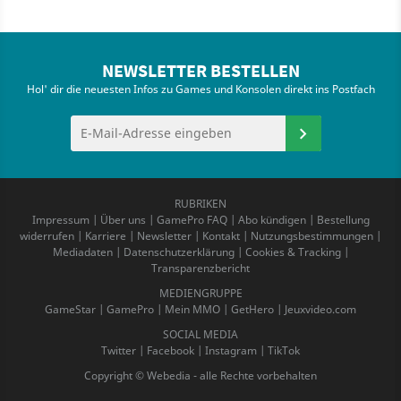
NEWSLETTER BESTELLEN
Hol' dir die neuesten Infos zu Games und Konsolen direkt ins Postfach
RUBRIKEN
Impressum
|
Über uns
|
GamePro FAQ
|
Abo kündigen
|
Bestellung
widerrufen
|
Karriere
|
Newsletter
|
Kontakt
|
Nutzungsbestimmungen
|
Mediadaten
|
Datenschutzerklärung
|
Cookies & Tracking
|
Transparenzbericht
MEDIENGRUPPE
GameStar
|
GamePro
|
Mein MMO
|
GetHero
|
Jeuxvideo.com
SOCIAL MEDIA
Twitter
|
Facebook
|
Instagram
|
TikTok
Copyright © Webedia - alle Rechte vorbehalten