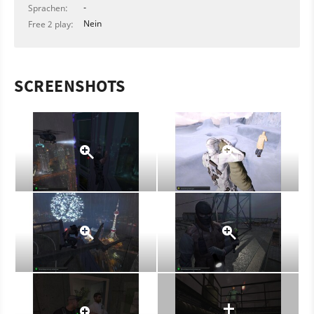
-
Sprachen:
Nein
Free 2 play:
SCREENSHOTS