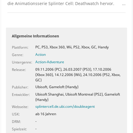
die Animationsserie Splinter Cell: Deathwatch hervor.
Der Teaser-Trailer von der Geeked Week 2024 macht
schon mal Stimmung. In Deathwatch spricht Liev
Schreiber den englischen Part von Sam Fisher; noch ist
unklar, welcher deutsche Synchronsprecher zum Einsatz
kommt. Die Serie soll "demnächst" erscheinen. Derweil
Allgemeine Informationen
ist bei Ubisoft ein großes Splinter Cell Remake in Arbeit.
PC, PS3, Xbox 360, Wii, PS2, Xbox, GC, Handy
Plattform:
Action
Genre:
Action-Adventure
Untergenre:
09.11.2006 (PC), 26.03.2007 (PS3), 17.10.2006
Release:
(Xbox 360), 14.12.2006 (Wii), 24.10.2006 (PS2, Xbox,
GC)
Ubisoft, Gameloft (Handy)
Publisher:
Ubisoft Shanghai, Ubisoft Montreal (PS2), Gameloft
Entwickler:
(Handy)
splintercell.de.ubi.com/doubleagent
Webseite:
ab 16 Jahren
USK:
-
DRM:
-
Spielzeit: