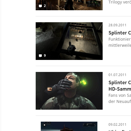
Trilogy ver
2
28.09.2011
Splinter 
Funktionie
mittlerweil
für PlayStat
9
01.07.2011
Splinter C
HD-Samml
Fans von S
der Neuauf
09.02.2011