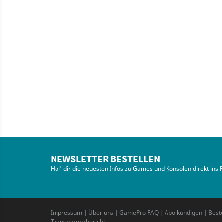
NEWSLETTER BESTELLEN
Hol' dir die neuesten Infos zu Games und Konsolen direkt ins 
Impressum
|
Über uns
|
GamePro FAQ
|
Abo kündigen
|
Best
Transparenzbericht