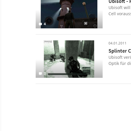
Ubisoft -
Ubisoft wil
Cell voraus
4
04.01.2011
Splinter 
Ubisoft ver
Optik für di
2