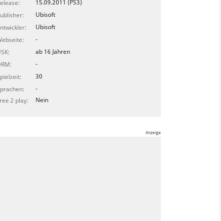
15.09.2011 (PS3)
elease:
Ubisoft
ublisher:
Ubisoft
ntwickler:
-
ebseite:
ab 16 Jahren
SK:
-
DRM:
30
pielzeit:
-
prachen:
Nein
ree 2 play: