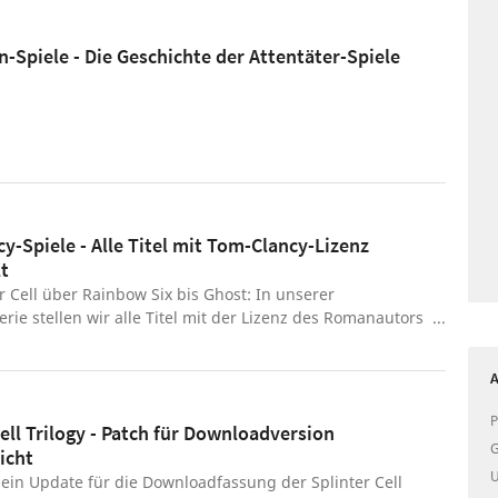
n-Spiele - Die Geschichte der Attentäter-Spiele
y-Spiele - Alle Titel mit Tom-Clancy-Lizenz
lt
r Cell über Rainbow Six bis Ghost: In unserer
ie stellen wir alle Titel mit der Lizenz des Romanautors
 vor.
A
P
Cell Trilogy - Patch für Downloadversion
G
icht
U
 ein Update für die Downloadfassung der Splinter Cell