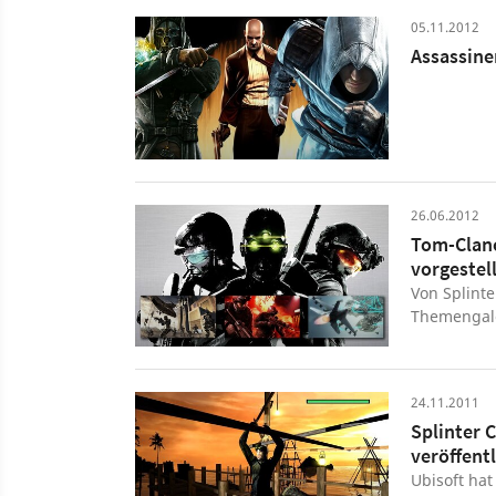
05.11.2012
Assassine
26.06.2012
Tom-Clanc
vorgestel
Von Splinte
Themengaler
Tom Clancy
24.11.2011
Splinter 
veröffentl
Ubisoft hat