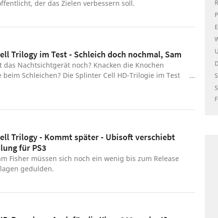
R
öffentlicht, der das Zielen verbessern soll.
P
E
W
U
Cell Trilogy im Test - Schleich doch nochmal, Sam
rt das Nachtsichtgerät noch? Knacken die Knochen
e beim Schleichen? Die Splinter Cell HD-Trilogie im Test
S
ion 3.
S
F
ell Trilogy - Kommt später - Ubisoft verschiebt
ung für PS3
am Fisher müssen sich noch ein wenig bis zum Release
lagen gedulden.