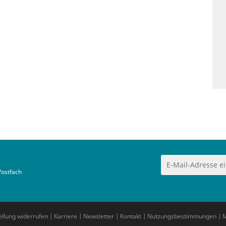
Postfach
ellung widerrufen
|
Karriere
|
Newsletter
|
Kontakt
|
Nutzungsbestimmungen
|
M