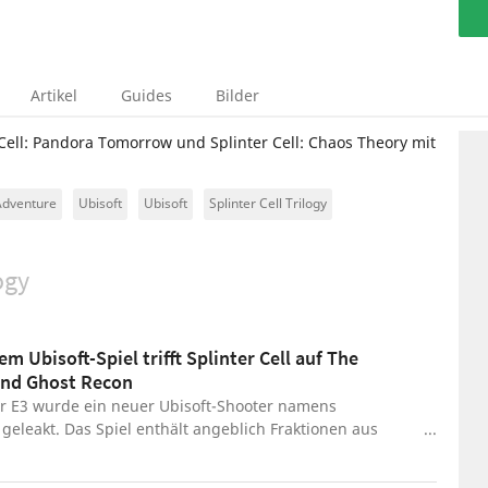
Artikel
Guides
Bilder
 Cell: Pandora Tomorrow und Splinter Cell: Chaos Theory mit
Adventure
Ubisoft
Ubisoft
Splinter Cell Trilogy
ogy
em Ubisoft-Spiel trifft Splinter Cell auf The
und Ghost Recon
er E3 wurde ein neuer Ubisoft-Shooter namens
 geleakt. Das Spiel enthält angeblich Fraktionen aus
ll, The Divison und Ghost Recon.