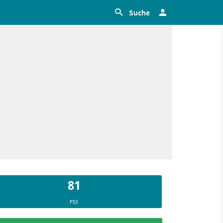
Suche
81
PS3