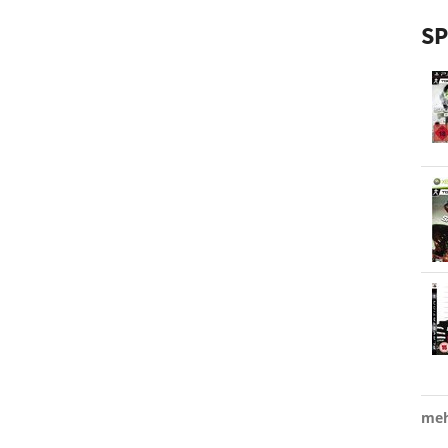
SP
meh