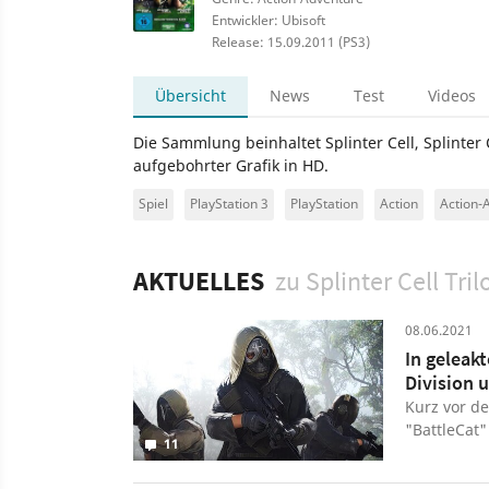
Entwickler: Ubisoft
Release: 15.09.2011 (PS3)
Übersicht
News
Test
Videos
Die Sammlung beinhaltet Splinter Cell, Splinter
aufgebohrter Grafik in HD.
Spiel
PlayStation 3
PlayStation
Action
Action-
AKTUELLES
zu Splinter Cell Tril
08.06.2021
In geleakt
Division 
Kurz vor d
"BattleCat"
11
Splinter Ce