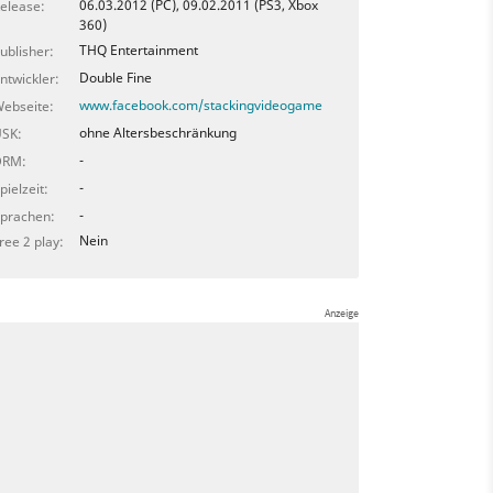
06.03.2012 (PC), 09.02.2011 (PS3, Xbox
elease:
360)
THQ Entertainment
ublisher:
Double Fine
ntwickler:
www.facebook.com/stackingvideogame
ebseite:
ohne Altersbeschränkung
SK:
-
DRM:
-
pielzeit:
-
prachen:
Nein
ree 2 play: