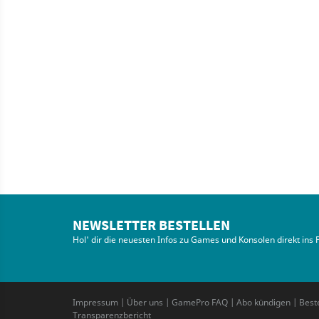
NEWSLETTER BESTELLEN
Hol' dir die neuesten Infos zu Games und Konsolen direkt ins 
Impressum
|
Über uns
|
GamePro FAQ
|
Abo kündigen
|
Best
Transparenzbericht