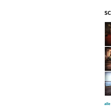
S
all