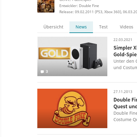
Entwickler: Double Fine
Release: 09.02.2011 (PS3, Xbox 360), 06.03.2
Übersicht
News
Test
Videos
22.03.2021
Simpler X
Gold-Spie
Unter den G
und Costum
3
einer Promo
27.11.2013
Double Fi
Quest und
Double Fine
Costume Qu
Gleichzeiti
für die Ver