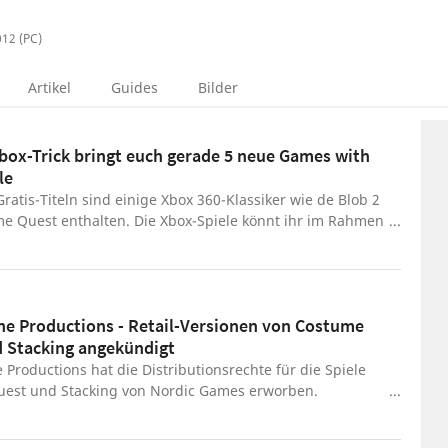
012 (PC)
Artikel
Guides
Bilder
box-Trick bringt euch gerade 5 neue Games with
le
ratis-Titeln sind einige Xbox 360-Klassiker wie de Blob 2
e Quest enthalten. Die Xbox-Spiele könnt ihr im Rahmen
-Aktion erhalten.
ne Productions - Retail-Versionen von Costume
 Stacking angekündigt
 Productions hat die Distributionsrechte für die Spiele
est und Stacking von Nordic Games erworben.
g gibt es eine Kooperation zwischen den beiden Firmen
öffentlichung von Retail-Versionen - auch von