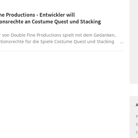
s.
ne Productions - Entwickler will
ionsrechte an Costume Quest und Stacking
r von Double Fine Productions spielt mit dem Gedanken,
utionsrechte für die Spiele Costume Quest und Stacking
. Diese befinden sich derzeit im Besitz von Nordic
A
P
G
U