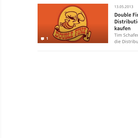
Psychonaut
13.05.2013
Double Fi
Distribut
kaufen
Tim Schafe
1
die Distrib
zu erwerben
Games.