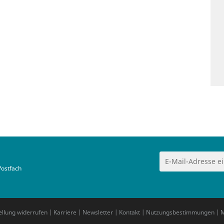
Postfach
ellung widerrufen
|
Karriere
|
Newsletter
|
Kontakt
|
Nutzungsbestimmungen
|
M