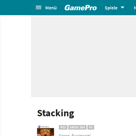
Menü
Spiele
Stacking
PS3
XBOX 360
PC
Genre: Puzzlespiel