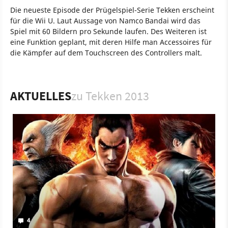
Die neueste Episode der Prügelspiel-Serie Tekken erscheint
für die Wii U. Laut Aussage von Namco Bandai wird das
Spiel mit 60 Bildern pro Sekunde laufen. Des Weiteren ist
eine Funktion geplant, mit deren Hilfe man Accessoires für
die Kämpfer auf dem Touchscreen des Controllers malt.
Spiel
Wii U
Nintendo
Action
Beat ’em up
Bandai Namco
Namco Bandai
Tekken 2013
AKTUELLES
zu Tekken 2013
4