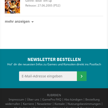
Genre: Beat ’em up
Release: 27.06.2005 (PS2)
mehr anzeigen
NEWSLETTER BESTELLEN
Hol' dir die neuesten Infos zu Games und Konsolen direkt ins Postfach
RUBRIKEN
Impressum
|
Über uns
|
GamePro FAQ
|
Abo kündigen
|
Bestellung
widerrufen
|
Karriere
|
Newsletter
|
Kontakt
|
Nutzungsbestimmungen
|