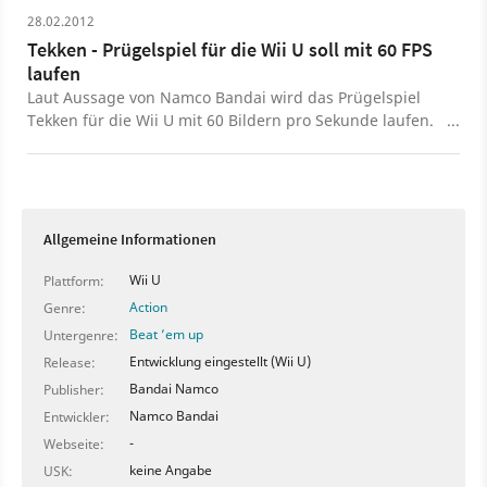
28.02.2012
Tekken - Prügelspiel für die Wii U soll mit 60 FPS
laufen
Laut Aussage von Namco Bandai wird das Prügelspiel
Tekken für die Wii U mit 60 Bildern pro Sekunde laufen.
Zudem plant der Entwickler noch einige Funktionen für
den Controller der Konsole.
Allgemeine Informationen
Wii U
Plattform:
Action
Genre:
Beat ’em up
Untergenre:
Entwicklung eingestellt (Wii U)
Release:
Bandai Namco
Publisher:
Namco Bandai
Entwickler:
-
Webseite:
keine Angabe
USK: