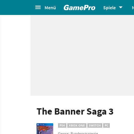
Menü
Spiele
The Banner Saga 3
PS4
XBOX ONE
SWITCH
PC
Genre: Rundenstrategie