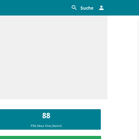
Suche
88
PS4,Xbox One,Switch