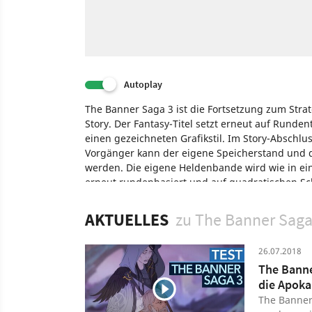
Autoplay
The Banner Saga 3 ist die Fortsetzung zum Stra
Story. Der Fantasy-Titel setzt erneut auf Rund
einen gezeichneten Grafikstil. Im Story-Abschlu
Vorgänger kann der eigene Speicherstand un
werden. Die eigene Heldenbande wird wie in ein
erneut rundenbasiert und auf quadratischen Sc
Spiel
Nintendo Switch
PC
PlayStation 4
Xbox 
AKTUELLES
zu The Banner Saga
26.07.2018
The Banne
die Apoka
The Banner 