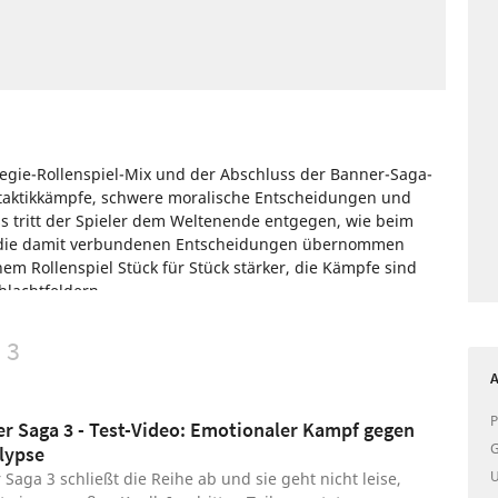
tegie-Rollenspiel-Mix und der Abschluss der Banner-Saga-
entaktikkämpfe, schwere moralische Entscheidungen und
ss tritt der Spieler dem Weltenende entgegen, wie beim
d die damit verbundenen Entscheidungen übernommen
em Rollenspiel Stück für Stück stärker, die Kämpfe sind
hlachtfeldern.
One
Nintendo
PlayStation
Xbox
Rundenstrategie
 3
A
P
r Saga 3 - Test-Video: Emotionaler Kampf gegen
G
lypse
U
Saga 3 schließt die Reihe ab und sie geht nicht leise,