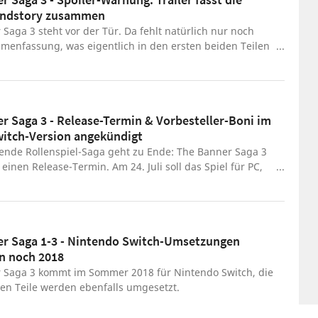
uerungen und - natürlich ohne zu spoilern - die
undstory zusammen
 von The Banner Saga 3 näher und klären, ob sie einen
Saga 3 steht vor der Tür. Da fehlt natürlich nur noch
schluss für die Reihe darstellt. Der dritte Teil ist ab
menfassung, was eigentlich in den ersten beiden Teilen
i 2018 für PC, PS4, Xbox One und Nintendo Switch
piel-Strategieserie passiert ist. Und genau darum
Noch mehr zum Spiel lest ihr in unserem Test-Bericht.
h dieser Trailer. Aber Vorsicht, natürlich verrät das
ils zur Story der Vorgänger. The Banner Saga 3 soll am
18 für PC, Xbox One, PlayStation 4 und Nintendo Switch
r Saga 3 - Release-Termin & Vorbesteller-Boni im
cht werden. Das große Finale der Wikinger-Geschichte
Switch-Version angekündigt
Helden und Was bietet das Spiel? Vorschau zu The
a 3
ßende Rollenspiel-Saga geht zu Ende: The Banner Saga 3
 einen Release-Termin. Am 24. Juli soll das Spiel für PC,
Xbox One und Nintendo Switch veröffentlicht werden.
en auch die Mobile-Versionen für iOS und Android folgen.
railer werden nun die Vorbesteller-Boni erklärt und ein
ay-Szenen gezeigt. Das einzelne Spiel soll 25 Euro
r Saga 1-3 - Nintendo Switch-Umsetzungen
 40 Euro gibt es eine Retail-Version mit allen drei
n noch 2018
en für PS4 und Xbox One. Auf Steam wird diese Sammlung
 60 Euro angeboten.
 Saga 3 kommt im Sommer 2018 für Nintendo Switch, die
den Teile werden ebenfalls umgesetzt.