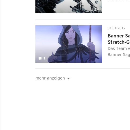
Spielethem
4:34
über den To
wird. Wie g
31.01.2017
Banner Sag
Stretch-G
Das Team vo
Banner Saga
1
Entwickler 
mehr anzeigen