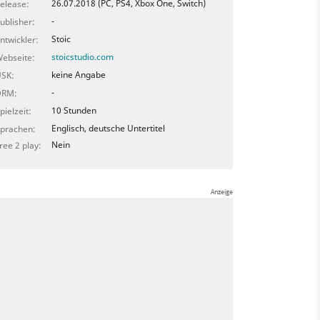
26.07.2018 (PC, PS4, Xbox One, Switch)
elease:
-
ublisher:
Stoic
ntwickler:
stoicstudio.com
ebseite:
keine Angabe
SK:
-
DRM:
10 Stunden
pielzeit:
Englisch, deutsche Untertitel
prachen:
Nein
ree 2 play: