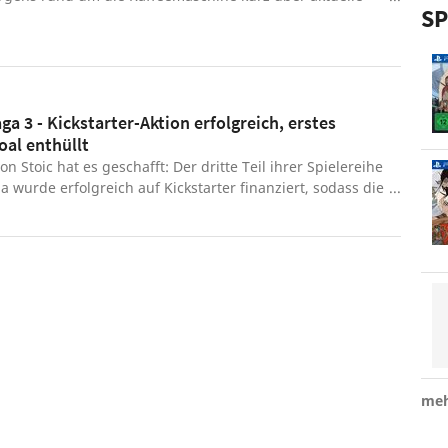
SP
en unterhalten. Heute philosophieren Heiko und Michi
d in Spielen - und warum er so selten richtig eingesetzt
efällt euch die Sendung? Schreibt's in die Kommentare!
a 3 - Kickstarter-Aktion erfolgreich, erstes
oal enthüllt
n Stoic hat es geschafft: Der dritte Teil ihrer Spielereihe
 wurde erfolgreich auf Kickstarter finanziert, sodass die
bereits das erste Stretch-Goal enthüllen konnten.
meh