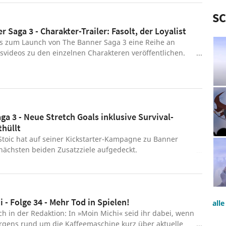
S
 Saga 3 - Charakter-Trailer: Fasolt, der Loyalist
bis zum Launch von The Banner Saga 3 eine Reihe an
svideos zu den einzelnen Charakteren veröffentlichen.
 macht der Varl (riesenhafte Kreaturen mit Hörnern)
 mächtiger Krieger und Loyalist. Der dritte Teil der Trilogie
greich über Kickstarter finanziert. Dort wurde das
s geforderten Betrags erreicht. Auch die Entwicklung
wohl so gut, dass der Release von Dezember 2018 auf
ga 3 - Neue Stretch Goals inklusive Survival-
8 vorgezogen wurde. The Banner Saga ist in der
hüllt
Mythologie angesiedelt. Als Karawane fliehen wir vor
ahenden Ende der Welt und müssen uns dabei
Stoic hat auf seiner Kickstarter-Kampagne zu Banner
 Rundekämpfen und schwerwiegenden moralischen
nächsten beiden Zusatzziele aufgedeckt.
ngen stellen.
 - Folge 34 - Mehr Tod in Spielen!
all
ch in der Redaktion: In »Moin Michi« seid ihr dabei, wenn
rgens rund um die Kaffeemaschine kurz über aktuelle