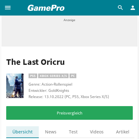
The Last Oricru
PS5
XBOX SERIES X/S
PC
Genre: Action-Rollenspiel
Entwickler: GoldKnights
Release: 13.10.2022 (PC, PS5, Xbox Series X/S)
Preisvergleich
Übersicht
News
Test
Videos
Artikel