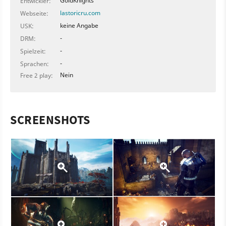
GoldKnights
Entwickler:
lastoricru.com
Webseite:
keine Angabe
USK:
-
DRM:
-
Spielzeit:
-
Sprachen:
Nein
Free 2 play:
SCREENSHOTS