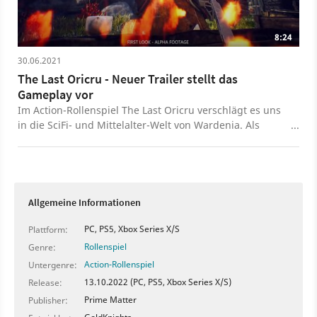
8:24
30.06.2021
The Last Oricru - Neuer Trailer stellt das
Gameplay vor
Im Action-Rollenspiel The Last Oricru verschlägt es uns
in die SciFi- und Mittelalter-Welt von Wardenia. Als
Protagonist Silver erwachen wir auf einem fremden
Planeten in einer Kryokammer und werden direkt in
einen Bürgerkrieg der verschiedenen Fraktionen um die
Vorherrschaft über Wardenia geworfen. Der neue
Gameplay-Trailer gewährt uns einen Einblick in das
Allgemeine Informationen
fordernde Kampfsystem (inklusive Bossfights), das
Upgrade-Sytem für Waffen und Fertigkeiten und wie
PC, PS5, Xbox Series X/S
Plattform:
unsere Entscheidungen die Story der Welt beeinflussen.
Rollenspiel
Genre:
Wer sich nicht alleine durch the Last Oricru schnetzeln
Action-Rollenspiel
Untergenre:
will, kann das außerdem im Couch-Koop lokal mit einem
13.10.2022 (PC, PS5, Xbox Series X/S)
Release:
Freund oder einer Freundin zu zweit tun.
Prime Matter
Publisher: