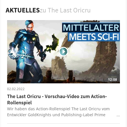
ausgeht.
AKTUELLES
zu The Last Oricru
Spiel
PC
PlayStation 4
Xbox One
PlayStation
Xbox
Action-Rollenspiel
Rollenspiel
PlayStation 5
12:08
02.02.2022
The Last Oricru - Vorschau-Video zum Action-
Rollenspiel
Wir haben das Action-Rollenspiel The Last Oricru vom
Entwickler GoldKnights und Publishing-Label Prime
Matter ausprobieren und fassen im Video die
Besonderheiten zusammen, gehen aber auch auf einige