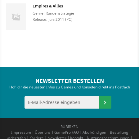
Empires & Allies
Genre: Rundenstrategie
Release: Juni 2011 (PC)
NEWSLETTER BESTELLEN
Hol' dir die neuesten Infos zu Games und Konsolen direkt ins Postfach
RUBRIKEN
Impressum
|
Über uns
|
GamePro FAQ
|
Abo kündigen
|
Bestellung
widerrufen
|
Karriere
|
Newsletter
|
Kontakt
|
Nutzungsbestimmungen
|