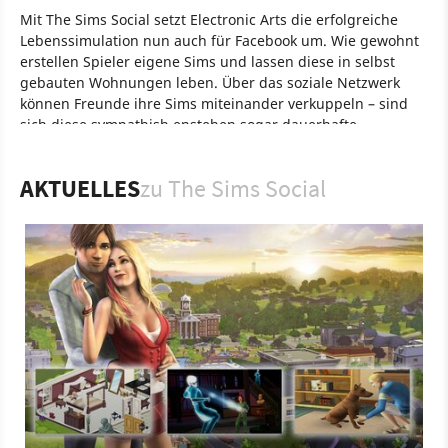
Mit The Sims Social setzt Electronic Arts die erfolgreiche
Lebenssimulation nun auch für Facebook um. Wie gewohnt
erstellen Spieler eigene Sims und lassen diese in selbst
gebauten Wohnungen leben. Über das soziale Netzwerk
können Freunde ihre Sims miteinander verkuppeln – sind
sich diese sympathish enstehen sogar dauerhafte
Bindungen. Oder Sie schicken Ihre Sims zu den Nachbarn
um dort fiese Streiche auszuführen. Mit einer Smartphone-
AKTUELLES
zu The Sims Social
App ist es zudem möglich sich auch von unterwegs in The
Sims Mobile einzuloggen.
Spiel
PC
Lebenssimulation
Strategie
Electronic Arts
Playfish
The Sims Social
Simulation