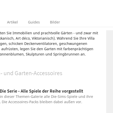
Artikel
Guides
Bilder
en Sie Immobilien und prachtvolle Gärten - und zwar mit
anisch, Art déco, Viktorianisch). Während Sie Ihre Villa
ögen, schicken Deckenventilatoren, geschwungenen
aufrüsten, legen Sie den Garten mit farbenprächtigen
Sonnenblumen, Skulpturen und Springbrunnen an.
c Arts
Maxis Software
en- und Garten-Accessoires
Die Serie - Alle Spiele der Reihe vorgestellt
 in dieser Themen-Galerie alle Die-Sims-Spiele und ihre
 Die Accessoires-Packs bleiben dabei außen vor.