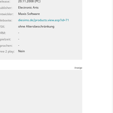
20.11.2008 (PC)
elease:
Electronic Arts
ublisher:
Maxis Software
ntwickler:
diesims.de/products.view.asp?id=71
ebseite:
ohne Altersbeschränkung
SK:
-
DRM:
-
pielzeit:
-
prachen:
Nein
ree 2 play: