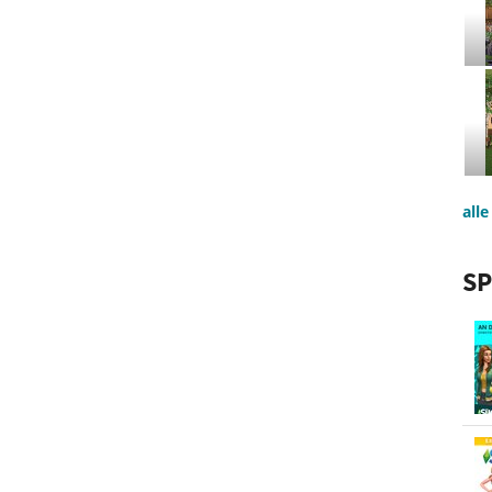
all
SP