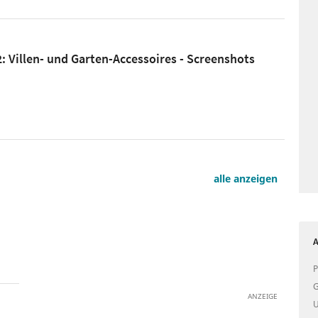
2: Villen- und Garten-Accessoires - Screenshots
alle anzeigen
A
P
G
ANZEIGE
U