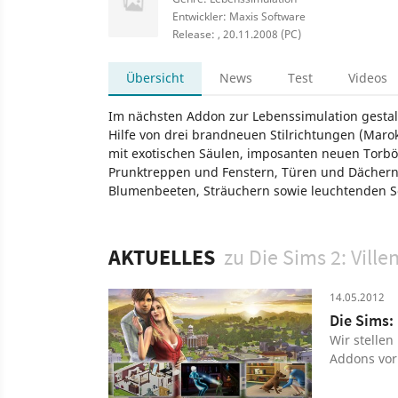
Entwickler: Maxis Software
Release: , 20.11.2008 (PC)
Übersicht
News
Test
Videos
Im nächsten Addon zur Lebenssimulation gestalt
Hilfe von drei brandneuen Stilrichtungen (Marokk
mit exotischen Säulen, imposanten neuen Torb
Prunktreppen und Fenstern, Türen und Dächern 
Blumenbeeten, Sträuchern sowie leuchtenden 
Spiel
PC
Lebenssimulation
Strategie
Electroni
Die Sims 2: Villen- und Garten-Accessoires
Simulation
AKTUELLES
zu Die Sims 2: Vill
14.05.2012
Die Sims: 
Wir stellen
Addons vor.