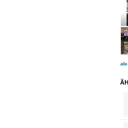
all
ÄH