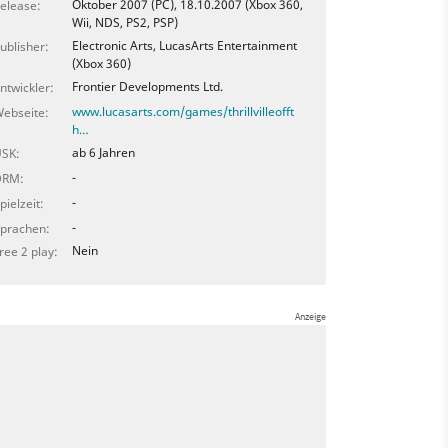
Oktober 2007 (PC), 18.10.2007 (Xbox 360,
elease:
Wii, NDS, PS2, PSP)
Electronic Arts, LucasArts Entertainment
ublisher:
(Xbox 360)
Frontier Developments Ltd.
ntwickler:
www.lucasarts.com/games/thrillvilleofft
ebseite:
h…
ab 6 Jahren
SK:
-
DRM:
-
pielzeit:
-
prachen:
Nein
ree 2 play: