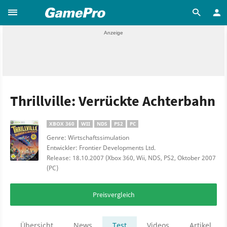
Thrillville: Verrückte Achterbahn
XBOX 360
WII
NDS
PS2
PC
Genre: Wirtschaftssimulation
Entwickler: Frontier Developments Ltd.
Release: 18.10.2007 (Xbox 360, Wii, NDS, PS2, Oktober 2007
(PC)
Preisvergleich
Übersicht
News
Test
Videos
Artikel