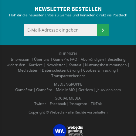
NEWSLETTER BESTELLEN
Hol' dir die neuesten Infos zu Games und Konsolen direkt ins Postfach
RUBRIKEN
Impressum
|
Über uns
|
GamePro FAQ
|
Abo kündigen
|
Bestellung
widerrufen
|
Karriere
|
Newsletter
|
Kontakt
|
Nutzungsbestimmungen
|
Mediadaten
|
Datenschutzerklärung
|
Cookies & Tracking
|
Transparenzbericht
MEDIENGRUPPE
GameStar
|
GamePro
|
Mein MMO
|
GetHero
|
Jeuxvideo.com
SOCIAL MEDIA
Twitter
|
Facebook
|
Instagram
|
TikTok
Copyright © Webedia - alle Rechte vorbehalten