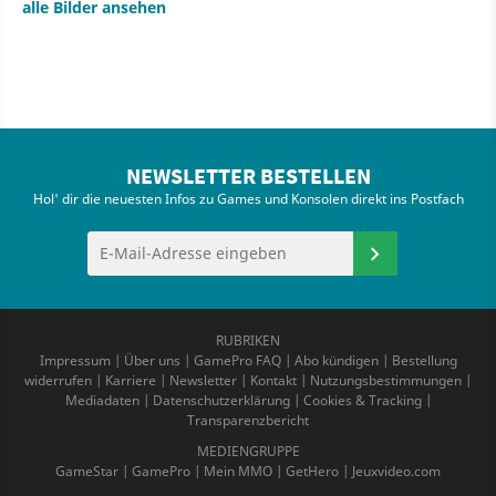
alle Bilder ansehen
NEWSLETTER BESTELLEN
Hol' dir die neuesten Infos zu Games und Konsolen direkt ins Postfach
RUBRIKEN
Impressum
|
Über uns
|
GamePro FAQ
|
Abo kündigen
|
Bestellung
widerrufen
|
Karriere
|
Newsletter
|
Kontakt
|
Nutzungsbestimmungen
|
Mediadaten
|
Datenschutzerklärung
|
Cookies & Tracking
|
Transparenzbericht
MEDIENGRUPPE
GameStar
|
GamePro
|
Mein MMO
|
GetHero
|
Jeuxvideo.com