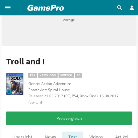
Troll and I
PS4
XBOX ONE
SWITCH
PC
Genre: Action-Adventure
Entwickler: Spiral House
Release: 21.03.2017 (PC, PS4, Xbox One), 15.08.2017
(Switch)
Preisvergleich
Übersicht
News
Test
Videos
Artikel