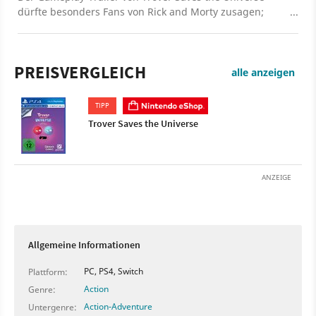
dürfte besonders Fans von Rick and Morty zusagen;
denn die Ähnlichkeiten des Action-Adventures mit der
beliebten Animationsserie sind unverkennbar. Und das
ist kein Zufall, es stammt nämlich aus der Feder des
PREISVERGLEICH
Mitschöpfers von Rick and Morty, Justin Roiland.
alle anzeigen
Entsprechend bietet das Video wie das ganze Spiel
Comedy pur!
TIPP
Trover Saves the Universe
ANZEIGE
Allgemeine Informationen
PC, PS4, Switch
Plattform:
Action
Genre:
Action-Adventure
Untergenre: