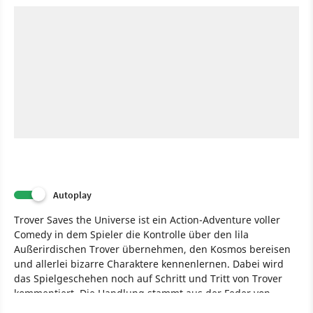
Autoplay
Trover Saves the Universe ist ein Action-Adventure voller
Comedy in dem Spieler die Kontrolle über den lila
Außerirdischen Trover übernehmen, den Kosmos bereisen
und allerlei bizarre Charaktere kennenlernen. Dabei wird
das Spielgeschehen noch auf Schritt und Tritt von Trover
kommentiert. Die Handlung stammt aus der Feder von
Justin Roiland, dem Mitschöpfer der Animationsserie Rick