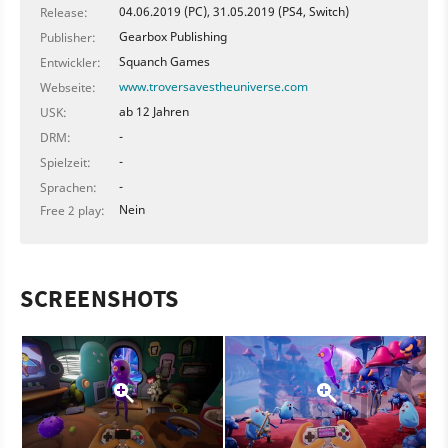
04.06.2019 (PC), 31.05.2019 (PS4, Switch)
Release:
Gearbox Publishing
Publisher:
Squanch Games
Entwickler:
www.troversavestheuniverse.com
Webseite:
ab 12 Jahren
USK:
-
DRM:
-
Spielzeit:
-
Sprachen:
Nein
Free 2 play:
SCREENSHOTS