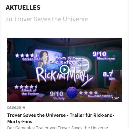
and Morty. Trover Saves the Universe kann auch mit einem
AKTUELLES
Virtual-Reality-Headset gespielt werden.
zu Trover Saves the Universe
Spiel
PC
PlayStation 4
PlayStation
Action
Action-Adventure
Gearbox Publishing
Trover Saves the Universe
Squanch Games
1:42
06.06.2019
Trover Saves the Universe - Trailer für Rick-and-
Morty-Fans
Der Gameplay-Trailer von Trover Saves the Universe