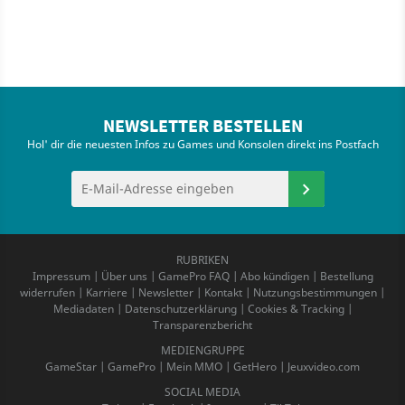
NEWSLETTER BESTELLEN
Hol' dir die neuesten Infos zu Games und Konsolen direkt ins Postfach
RUBRIKEN
Impressum
|
Über uns
|
GamePro FAQ
|
Abo kündigen
|
Bestellung
widerrufen
|
Karriere
|
Newsletter
|
Kontakt
|
Nutzungsbestimmungen
|
Mediadaten
|
Datenschutzerklärung
|
Cookies & Tracking
|
Transparenzbericht
MEDIENGRUPPE
GameStar
|
GamePro
|
Mein MMO
|
GetHero
|
Jeuxvideo.com
SOCIAL MEDIA