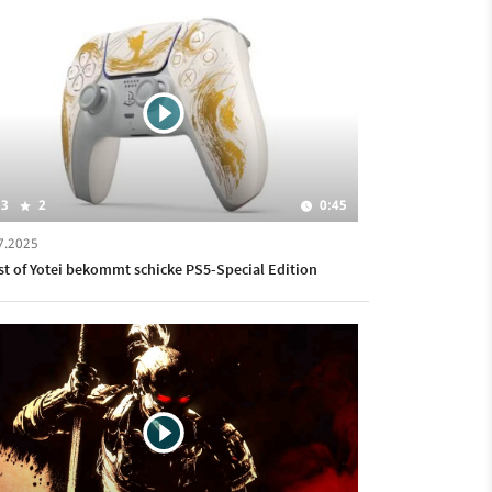
3
2
0:45
7.2025
t of Yotei bekommt schicke PS5-Special Edition