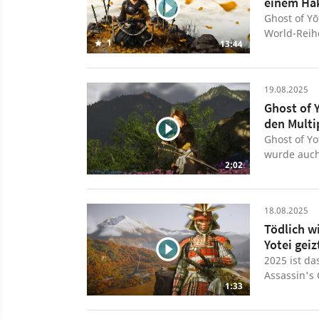
einem Ha
Ghost of Y
World-Reihe
1
13:44
die Haut vo
verliert u
25 bis 30 S
19.08.2025
erkunden d
Ghost of 
Yōtei bere
den Multi
Abenteuer 
eindeutige
Ghost of Yo
Testvideo! 
wurde auch
2:02
wunderschö
bedacht. Ne
Stange 09:4
es am Ende
den belieb
18.08.2025
Erweiterung
Tödlich w
Yotei geiz
2025 ist da
Assassin's
1:33
Bürgerkrie
Ghost of Yo