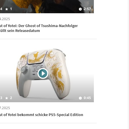
4
1
2:57
4.2025
t of Yotei: Der Ghost of Tsushima-Nachfolger
üllt sein Releasedatum
3
2
0:45
7.2025
t of Yotei bekommt schicke PS5-Special Edition