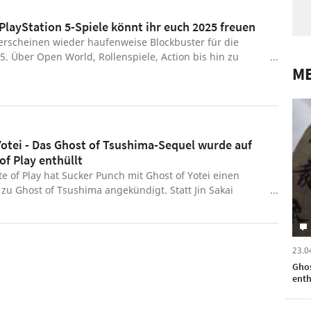
 PlayStation 5-Spiele könnt ihr euch 2025 freuen
erscheinen wieder haufenweise Blockbuster für die
 5. Über Open World, Rollenspiele, Action bis hin zu
ME
st im kommenden Jahr für jeden etwas dabei. Welche Titel
auf euch warten, zeigen wir euch in dieser Liste.
Yotei - Das Ghost of Tsushima-Sequel wurde auf
of Play enthüllt
te of Play hat Sucker Punch mit Ghost of Yotei einen
zu Ghost of Tsushima angekündigt. Statt Jin Sakai
 darin den neuen Geist Atsu. Das Open World-Spiel
025 exklusiv für die PlayStation 5.
23.0
Ghos
enth