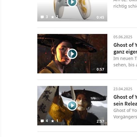
richtig sch
Edition. Be
3
2
0:45
05.06.2025
Ghost of 
ganz eige
Im neuen Tr
sehen, bis
0:57
unserer Spi
aber noch n
Ankündigun
23.04.2025
Tsushima s
Ghost of 
verspricht
sein Rel
Erkundung,
am 2. Oktob
Ghost of Yo
Portierung 
Vorgängers 
4
1
2:57
die Rolle 
Hauptcharak
exklusiv für