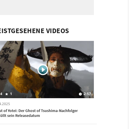
ISTGESEHENE VIDEOS
4
1
2:57
4.2025
t of Yotei: Der Ghost of Tsushima-Nachfolger
üllt sein Releasedatum