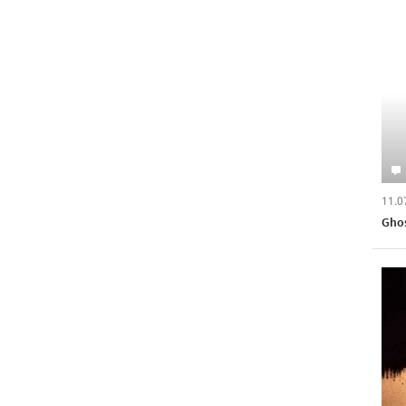
11.0
Ghos