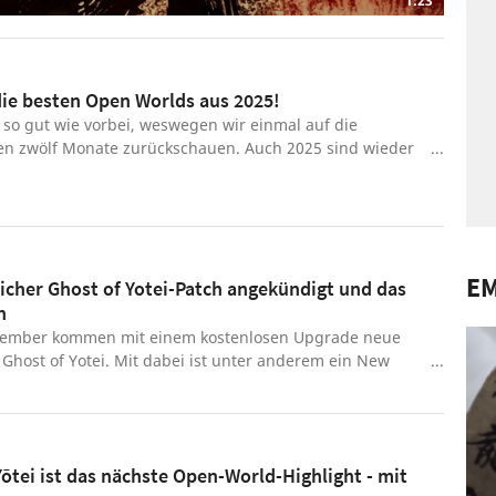
1:23
die besten Open Worlds aus 2025!
t so gut wie vorbei, weswegen wir einmal auf die
n zwölf Monate zurückschauen. Auch 2025 sind wieder
e Open World-Spiele für so ziemlich jeden Geschmack
 Egal ob ihr ins realistischere feudale Japan, in eine
le Alienwelt, oder in die dystopische Zukunft wollt.
ser Welten uns davon dieses Jahr am meisten gefallen
zeigen wir euch in diesem Video! 00:00 - Intro 00:35 -
E
cher Ghost of Yotei-Patch angekündigt und das
me: Deliverance 2 01:16 - Assassin's Creed Shadows
n
oblade Chronicles X: Definitive Edition 03:19 - The Elder
Oblivion Remastered 04:25 - Cyberpunk 2077: Ultimate
ember kommen mit einem kostenlosen Upgrade neue
29 - Death Stranding 2: On the Beach 06:33 - Mafia: The
 Ghost of Yotei. Mit dabei ist unter anderem ein New
 07:26 - Dying Light: The Beast 08:28 - Ghost of Yōtei
Modus und neue Rüstungen. Genauere Details erfahrt
re Winds Meet 10:06 - Tainted Grail: The Fall of Avalon
iler und in Kürze auf GamePro.
Yōtei ist das nächste Open-World-Highlight - mit