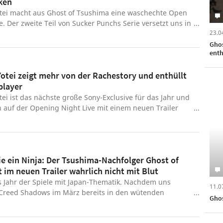
ken
ōtei macht aus Ghost of Tsushima eine waschechte Open
. Der zweite Teil von Sucker Punchs Serie versetzt uns in
23.0
n Atsu, die ihre Familie direkt zu Beginn des Spiels
nd auf Rache schwört. In den nächsten mindestens rund
Ghos
enth
pielstunden jagen wir die Mörder von Atus liebsten und
as wunderschöne, feudale Hokkaido. Wir haben Ghost of
Yotei zeigt mehr von der Rachestory und enthüllt
its durchgespielt und können euch das neue Open World-
player
nur wärmstens empfehlen. Auch wenn das Spiel ein
s Problem hat. Welches genau, zeigen wir euch im
tei ist das nächste große Sony-Exclusive für das Jahr und
00:00 - Intro 01:07 - Eine okaye Geschichte 03:36 - Eine
 auf der Opening Night Live mit einem neuen Trailer
ne Open World 07:11 - Kreativer Nebenkram von der
ben dem weiteren Blick auf die Singleplayer-Story gab
9 - Stein, Schere, Katana! 12:56 - Fazit
 auch eine weitere Enthüllung: Ghost of Yotei bekommt
ten Multiplayer-Modus Legends. Die kostenlose
 soll 2026 erscheinen.
ie ein Ninja: Der Tsushima-Nachfolger Ghost of
t im neuen Trailer wahrlich nicht mit Blut
s Jahr der Spiele mit Japan-Thematik. Nachdem uns
11.0
 Creed Shadows im März bereits in den wütenden
Ghos
g der Sengoku-Ära schickte, geht es Anfang Oktober mit
tei auf Japans nördlichste Hauptinsel Hokkaido. Auf Ezo,