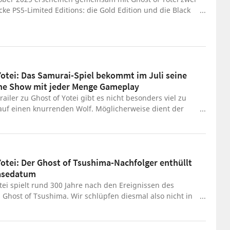
icke PS5-Limited Editions: die Gold Edition und die Black
ide könnt ihr euch oben im Video ansehen.
Yotei: Das Samurai-Spiel bekommt im Juli seine
ne Show mit jeder Menge Gameplay
ailer zu Ghost of Yotei gibt es nicht besonders viel zu
 auf einen knurrenden Wolf. Möglicherweise dient der
elfigur als pelziger Begleiter, bestätigen lässt sich das
icht. Dafür gibt es immerhin eine wichtige
g: Im Juli bekommt der Nachfolger von Ghost of
eine eigene Show spendiert. Entwickler Suckerpunch
Yotei: Der Ghost of Tsushima-Nachfolger enthüllt
 dafür jede Menge Gameplay mit einem Blick auf
easedatum
 Kampf und neue Mechaniken. Ghost of Yotei erscheint
er 2025 exklusiv für PlayStation 5. Eine spätere PC-
tei spielt rund 300 Jahre nach den Ereignissen des
ist bisher nicht bestätigt, gilt aber als wahrscheinlich.
Ghost of Tsushima. Wir schlüpfen diesmal also nicht in
von Jin Sakai, sondern übernehmen den neuen
ter Atsu. Ghost of Yotei erscheint am 2. Oktober 2025
 PlayStation 5.