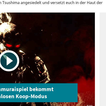
n Tsushima angesiedelt und versetzt euch in der Haut der
okkaido.
 Samuraispiel bekommt
nlosen Koop-Modus