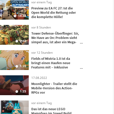
vor einem Tag
Preview zu EA FC 27: Ist die
Open World die Rettung oder
3
14:38
die komplette Hölle!
vor 8 Stunden
Tower Defense-Überflieger: Sir,
We Have an Orc Problem sieht
0:40
simpel aus, ist aber ein Mega-
Hit
vor 12 Stunden
Fields of Mistria 1.0 ist da
bringt einen Haufen neue
1:20
Features mit – inklusive
Heiraten und Kinder kriegen!
17.08.2022
Moonlighter - Trailer stellt die
Mobile-Version des Action-
1:25
RPGs vor
vor einem Tag
Das ist das neue LEGO
Mampfaxo im Speed Build