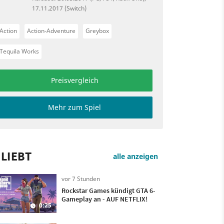
17.11.2017 (Switch)
Action
Action-Adventure
Greybox
Tequila Works
Preisvergleich
Mehr zum Spiel
LIEBT
alle anzeigen
vor 7 Stunden
Rockstar Games kündigt GTA 6-
Gameplay an - AUF NETFLIX!
0:25