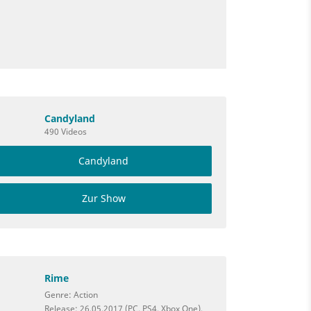
Candyland
490 Videos
Candyland
Zur Show
Rime
Genre: Action
Release: 26.05.2017 (PC, PS4, Xbox One),