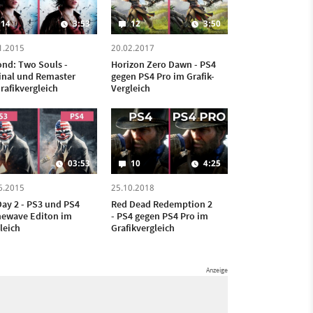
14
3:53
12
3:50
1.2015
20.02.2017
nd: Two Souls -
Horizon Zero Dawn - PS4
inal und Remaster
gegen PS4 Pro im Grafik-
rafikvergleich
Vergleich
03:53
10
4:25
6.2015
25.10.2018
ay 2 - PS3 und PS4
Red Dead Redemption 2
mewave Editon im
- PS4 gegen PS4 Pro im
leich
Grafikvergleich