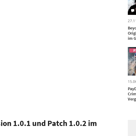
27.1
Beyo
Orig
im G
15.0
PayD
Cri
Verg
ion 1.0.1 und Patch 1.0.2 im