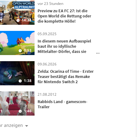
vor 23 Stunden
Preview zu EA FC 27: Ist die
Open World die Rettung oder
1
14:38
die komplette Hölle!
05.09.2025
In diesem neuen Aufbauspiel
baut ihr so idyllische
0:53
Mittelalter-Dörfer, dass sie
glatt aus einem Ghibli-Film
stammen könnten
09.06.2026
Zelda: Ocarina of Time - Erster
Teaser bestätigt das Remake
1:38
für Nintendo Switch 2
21.08.2012
Rabbids Land - gamescom-
Trailer
1
1:46
r anzeigen