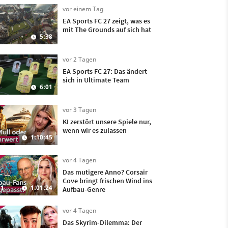
vor einem Tag
EA Sports FC 27 zeigt, was es
mit The Grounds auf sich hat
5:38
vor 2 Tagen
EA Sports FC 27: Das ändert
sich in Ultimate Team
6:01
vor 3 Tagen
KI zerstört unsere Spiele nur,
wenn wir es zulassen
1:10:45
vor 4 Tagen
Das mutigere Anno? Corsair
Cove bringt frischen Wind ins
1
1:01:24
Aufbau-Genre
vor 4 Tagen
Das Skyrim-Dilemma: Der