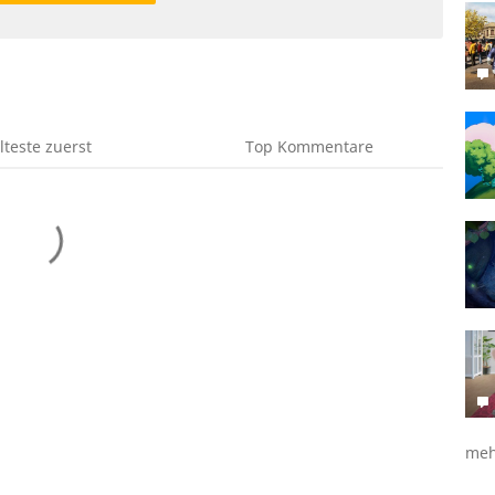
lteste
zuerst
Top
Kommentare
meh