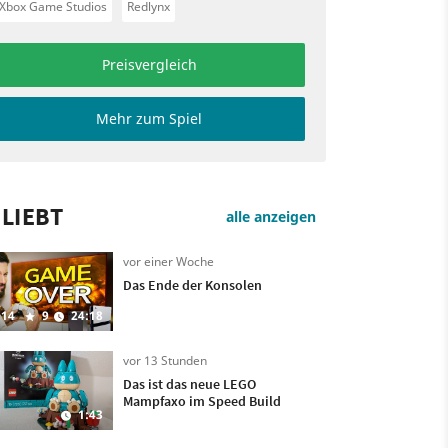
Xbox Game Studios
Redlynx
Preisvergleich
Mehr zum Spiel
LIEBT
alle anzeigen
vor einer Woche
Das Ende der Konsolen
14
9
24:18
vor 13 Stunden
Das ist das neue LEGO
Mampfaxo im Speed Build
1:43