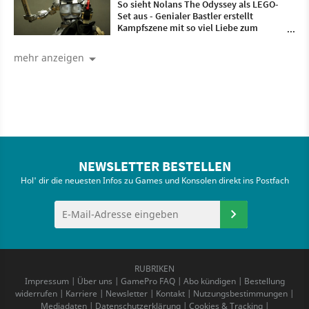
So sieht Nolans The Odyssey als LEGO-
Set aus - Genialer Bastler erstellt
Kampfszene mit so viel Liebe zum
Detail, dass wir uns davor nur
verbeugen können
mehr anzeigen
NEWSLETTER BESTELLEN
Hol' dir die neuesten Infos zu Games und Konsolen direkt ins Postfach
RUBRIKEN
Impressum
|
Über uns
|
GamePro FAQ
|
Abo kündigen
|
Bestellung
widerrufen
|
Karriere
|
Newsletter
|
Kontakt
|
Nutzungsbestimmungen
|
Mediadaten
|
Datenschutzerklärung
|
Cookies & Tracking
|