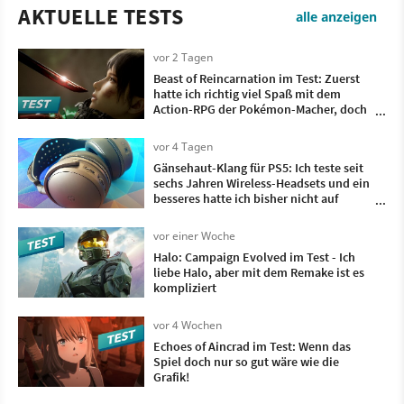
AKTUELLE TESTS
alle anzeigen
vor 2 Tagen
Beast of Reincarnation im Test: Zuerst
hatte ich richtig viel Spaß mit dem
Action-RPG der Pokémon-Macher, doch
irgendwann wollte ich nur noch, dass es
vorbei ist
vor 4 Tagen
Gänsehaut-Klang für PS5: Ich teste seit
sechs Jahren Wireless-Headsets und ein
besseres hatte ich bisher nicht auf
meinem Kopf
vor einer Woche
Halo: Campaign Evolved im Test - Ich
liebe Halo, aber mit dem Remake ist es
kompliziert
vor 4 Wochen
Echoes of Aincrad im Test: Wenn das
Spiel doch nur so gut wäre wie die
Grafik!