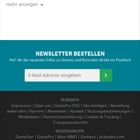
mehr anzeigen
NEWSLETTER BESTELLEN
Hol' dir die neuesten Infos zu Games und Konsolen direkt ins Postfach
RUBRIKEN
Impressum
|
Über uns
|
GamePro FAQ
|
Abo kündigen
|
Bestellung
widerrufen
|
Karriere
|
Newsletter
|
Kontakt
|
Nutzungsbestimmungen
|
Mediadaten
|
Datenschutzerklärung
|
Cookies & Tracking
|
Transparenzbericht
MEDIENGRUPPE
GameStar
|
GamePro
|
Mein MMO
|
GetHero
|
Jeuxvideo.com