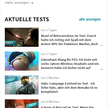
mehr anzeigen
AKTUELLE TESTS
alle anzeigen
vor 3 Tagen
Beast of Reincarnation im Test: Zuerst
hatte ich richtig viel Spaß mit dem
Action-RPG der Pokémon-Macher, doch
irgendwann wollte ich nur noch, dass es
vorbei ist
vor 5 Tagen
Gänsehaut-Klang für PS5: Ich teste seit
sechs Jahren Wireless-Headsets und ein
besseres hatte ich bisher nicht auf
meinem Kopf
vor 2 Wochen
Halo: Campaign Evolved im Test - Ich
liebe Halo, aber mit dem Remake ist es
kompliziert
vor 4 Wochen
Echoes of Aincrad im Test: Wenn das