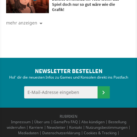
Spiel doch nur so gut wäre wie die
Grafik!
mehr anzeigen
NEWSLETTER BESTELLEN
Hol' dir die neuesten Infos zu Games und Konsolen direkt ins Postfach
RUBRIKEN
Impressum
|
Über uns
|
GamePro FAQ
|
Abo kündigen
|
Bestellung
widerrufen
|
Karriere
|
Newsletter
|
Kontakt
|
Nutzungsbestimmungen
|
Mediadaten
|
Datenschutzerklärung
|
Cookies & Tracking
|