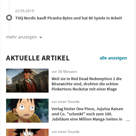
22.05.2019
THQ Nordic kauft Piranha Bytes und hat 80 Spiele in Arbeit
mehr anzeigen
AKTUELLE ARTIKEL
alle anzeigen
vor 38 Minuten
Weil sie in Red Dead Redemption 2 die
Bösewichte sind, drohten die echten
Pinkertons Rockstar mit einer Klage
vor einer Stunde
Verlag hinter One Piece, Jujutsu Kaisen
und Co. "schenkt" euch zum 100.
Jubiläum eine Million Manga-Seiten in
102 Sprachen – aber die Community
wittert KI-Übersetzungen
vor einer Stunde