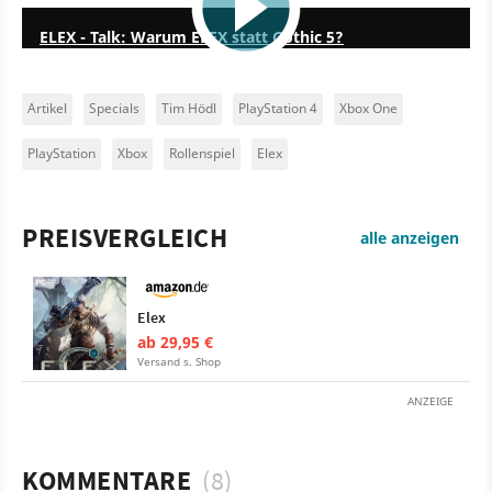
ELEX - Talk: Warum ELEX statt Gothic 5?
Artikel
Specials
Tim Hödl
PlayStation 4
Xbox One
PlayStation
Xbox
Rollenspiel
Elex
PREISVERGLEICH
alle anzeigen
Elex
ab 29,95 €
Versand s. Shop
ANZEIGE
KOMMENTARE
(8)