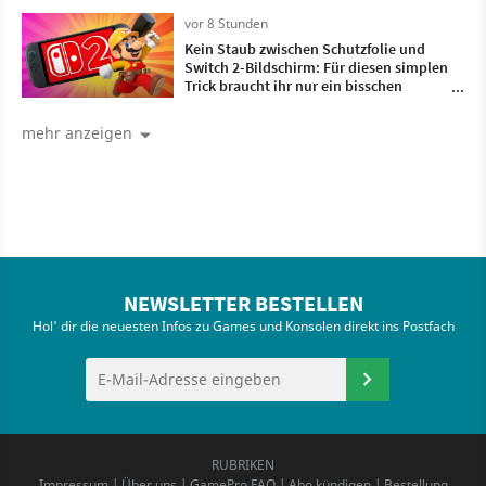
vor 8 Stunden
Kein Staub zwischen Schutzfolie und
Switch 2-Bildschirm: Für diesen simplen
Trick braucht ihr nur ein bisschen
Frischhaltefolie
mehr anzeigen
NEWSLETTER BESTELLEN
Hol' dir die neuesten Infos zu Games und Konsolen direkt ins Postfach
RUBRIKEN
Impressum
|
Über uns
|
GamePro FAQ
|
Abo kündigen
|
Bestellung