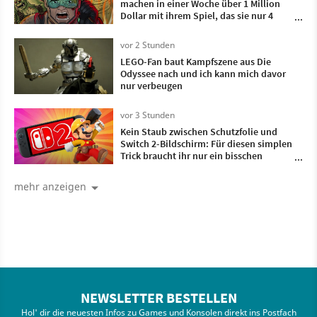
machen in einer Woche über 1 Million
Dollar mit ihrem Spiel, das sie nur 4
Monate lang entwickelt haben
vor 2 Stunden
LEGO-Fan baut Kampfszene aus Die
Odyssee nach und ich kann mich davor
nur verbeugen
vor 3 Stunden
Kein Staub zwischen Schutzfolie und
Switch 2-Bildschirm: Für diesen simplen
Trick braucht ihr nur ein bisschen
Frischhaltefolie
mehr anzeigen
NEWSLETTER BESTELLEN
Hol' dir die neuesten Infos zu Games und Konsolen direkt ins Postfach