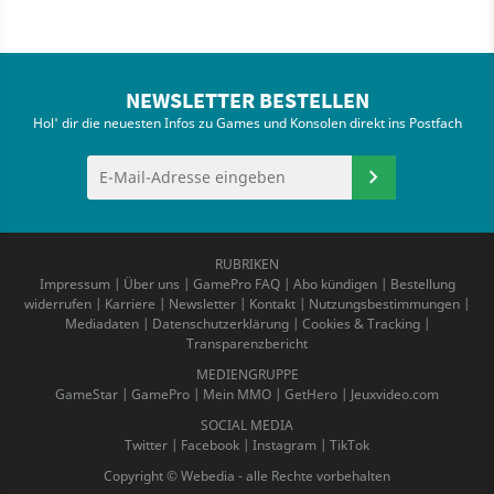
NEWSLETTER BESTELLEN
Hol' dir die neuesten Infos zu Games und Konsolen direkt ins Postfach
RUBRIKEN
Impressum
|
Über uns
|
GamePro FAQ
|
Abo kündigen
|
Bestellung
widerrufen
|
Karriere
|
Newsletter
|
Kontakt
|
Nutzungsbestimmungen
|
Mediadaten
|
Datenschutzerklärung
|
Cookies & Tracking
|
Transparenzbericht
MEDIENGRUPPE
GameStar
|
GamePro
|
Mein MMO
|
GetHero
|
Jeuxvideo.com
SOCIAL MEDIA
Twitter
|
Facebook
|
Instagram
|
TikTok
Copyright © Webedia - alle Rechte vorbehalten