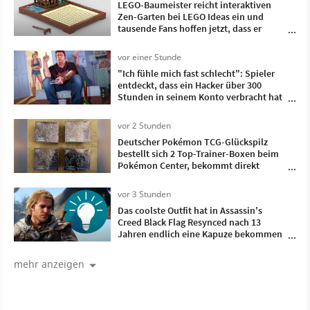
LEGO-Baumeister reicht interaktiven
Zen-Garten bei LEGO Ideas ein und
tausende Fans hoffen jetzt, dass er
Realität wird
vor einer Stunde
"Ich fühle mich fast schlecht": Spieler
entdeckt, dass ein Hacker über 300
Stunden in seinem Konto verbracht hat
- und dieses Spiel hat er gezockt
vor 2 Stunden
Deutscher Pokémon TCG-Glückspilz
bestellt sich 2 Top-Trainer-Boxen beim
Pokémon Center, bekommt direkt
doppelt so viele geliefert
vor 3 Stunden
Das coolste Outfit hat in Assassin's
Creed Black Flag Resynced nach 13
Jahren endlich eine Kapuze bekommen
und ist damit komplett
mehr anzeigen