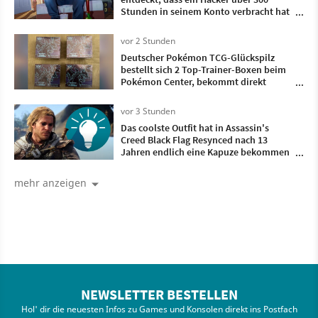
Stunden in seinem Konto verbracht hat
- und dieses Spiel hat er gezockt
vor 2 Stunden
Deutscher Pokémon TCG-Glückspilz
bestellt sich 2 Top-Trainer-Boxen beim
Pokémon Center, bekommt direkt
doppelt so viele geliefert
vor 3 Stunden
Das coolste Outfit hat in Assassin's
Creed Black Flag Resynced nach 13
Jahren endlich eine Kapuze bekommen
und ist damit komplett
mehr anzeigen
NEWSLETTER BESTELLEN
Hol' dir die neuesten Infos zu Games und Konsolen direkt ins Postfach