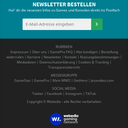
NEWSLETTER BESTELLEN
Hol' dir die neuesten Infos zu Games und Konsolen direkt ins Postfach
RUBRIKEN
Impressum
|
Über uns
|
GamePro FAQ
|
Abo kündigen
|
Bestellung
widerrufen
|
Karriere
|
Newsletter
|
Kontakt
|
Nutzungsbestimmungen
|
Mediadaten
|
Datenschutzerklärung
|
Cookies & Tracking
|
Transparenzbericht
MEDIENGRUPPE
GameStar
|
GamePro
|
Mein MMO
|
GetHero
|
Jeuxvideo.com
SOCIAL MEDIA
Twitter
|
Facebook
|
Instagram
|
TikTok
Copyright © Webedia - alle Rechte vorbehalten