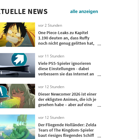
KTUELLE NEWS
alle anzeigen
vor 2 Stunden
One Piece-Leaks zu Kapitel
1.190 deuten an, dass Ruffy
noch nicht genug gelitten hat,
um Piratenkönig zu werden
vor 11 Stunden
Viele PS5-Spieler ignorieren
diese Einstellungen - dabei
1
verbessern sie das Internet an
eurer Konsole
vor 12 Stunden
Dieser Newcomer 2026 ist einer
der ekligsten Animes, die ich je
1
gesehen habe – aber auf eine
gute Art!
vor 12 Stunden
Der Fliegende Holländer: Zelda
Tears of The Kingdom-Spieler
1
baut riesiges fliegendes Schiff