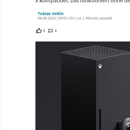
X kompatibel. Das funktioniert ohne de
Tobias Veltin
08.09.2020 | 09:03 Uhr | ca. 1 Minute Lesezeit
0
9