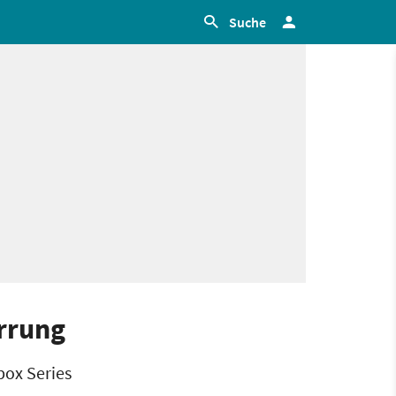
Suche
irrung
Xbox Series