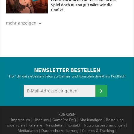
Spiel doch nur so gut wäre wie die
Grafik!
mehr anzeigen
NEWSLETTER BESTELLEN
Hol' dir die neuesten Infos zu Games und Konsolen direkt ins Postfach
RUBRIKEN
Impressum
|
Über uns
|
GamePro FAQ
|
Abo kündigen
|
Bestellung
widerrufen
|
Karriere
|
Newsletter
|
Kontakt
|
Nutzungsbestimmungen
|
Mediadaten
|
Datenschutzerklärung
|
Cookies & Tracking
|